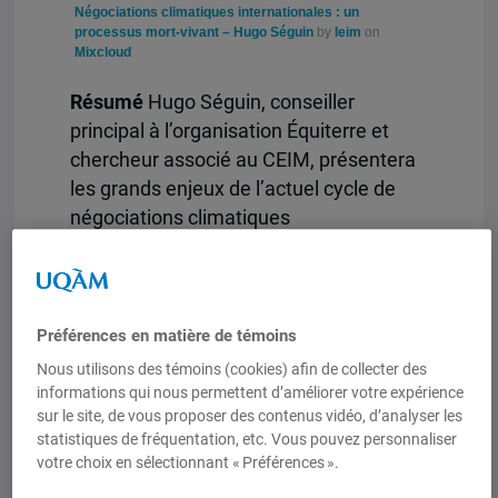
Négociations climatiques internationales : un
processus mort-vivant – Hugo Séguin
by
Ieim
on
Mixcloud
Résumé
Hugo Séguin, conseiller
principal à l’organisation Équiterre et
chercheur associé au CEIM, présentera
les grands enjeux de l’actuel cycle de
négociations climatiques
internationales, à la veille de la
Conférence de Durban. Il discutera des
points de tension les plus importants à
l’origine des présents blocages et
Préférences en matière de témoins
proposera une grille d’analyse oscillant
Nous utilisons des témoins (cookies) afin de collecter des
entre deux conclusions rivales mais
informations qui nous permettent d’améliorer votre expérience
sur le site, de vous proposer des contenus vidéo, d’analyser les
complémentaires. Au-delà d’un
statistiques de fréquentation, etc. Vous pouvez personnaliser
processus zombie, mort-vivant, peut-on
votre choix en sélectionnant « Préférences ».
discerner un monde en profonde