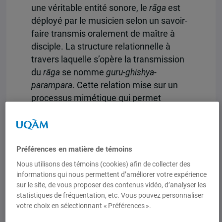
une véritable entité sonore, le
rāga
est
déployé par le musicien selon un savoir-
faire transmis oralement de maître à
disciple. La structure relationnelle à
travers laquelle s’opère la transmission
du
rāga
se nomme
guru-ghishya-
parampara
. Cette relation mise sur un
processus mimétique qui permet
l’acquisition d’un savoir performatif
transcendant la simple reproduction.
Pour mieux comprendre le concept de
Préférences en matière de témoins
rāga
et ses modes de transmission, le
Nous utilisons des témoins (cookies) afin de collecter des
musicien Jonathan Voyer vous convie à
informations qui nous permettent d’améliorer votre expérience
un atelier-démonstration en compagnie
sur le site, de vous proposer des contenus vidéo, d’analyser les
statistiques de fréquentation, etc. Vous pouvez personnaliser
de son maître de santoor Pandit Satish
votre choix en sélectionnant « Préférences ».
Vyas.