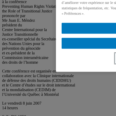
à la conférence
d’améliorer votre expérience sur le s
Preventing Human Rights Violations:
statistiques de fréquentation, etc. V
the Role of Transitional Justice
« Préférences ».
prononcée par
Me Juan E. Méndez
président du
Centre International pour la
Justice Transitionnelle
ex-conseiller spécial du Secrétaire général
des Nations Unies pour la
prévention du génocide
et ex-président de la
Commission interaméricaine
des droits de l’homme
Cette conférence est organisée en
collaboration avec la Clinique internationale
de défense des droits humains (CIDDHU)
et le Centre d’études sur le droit international
et la mondialisation (CEDIM) de
l’Université du Québec à Montréal
Le vendredi 8 juin 2007
14 heures