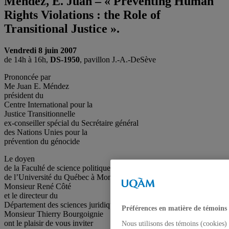
Méndez, E. Juan – « Preventing Human
Rights Violations : the Role of
Transitional Justice ».
Vendredi 8 juin 2007
de 14h à 16h,
DS-1950
, pavillon J.-A.-DeSève
Prononcée par
Me Juan E. Méndez
président du
Centre International pour la
Justice Transitionnelle
ex-conseiller spécial du Secrétaire général
des Nations Unies pour la
prévention du génocide
Le doyen
de la Faculté de science politique et de droit
de l’Université du Québec à Montréal
Monsieur René Côté
et le directeur du
Département des sciences juridiques
Préférences en matière de témoins
Monsieur Thierry Bourgoignie
ont le plaisir de vous inviter
Nous utilisons des témoins (cookies) 