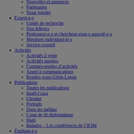
Nouvelles et annonces
Partenaires
Nous joindre
Expert-e-s
Unités de recherche
Nos fellows
Professeur-e-s et chercheur-euse-s associé-e-s
Membres individuel-le-s
Service-conseil
Activités
Activités à venir
Activités passées
Comptes-rendus d’activités
Appel à communications
Rendez-vous Gérin-Lajoie
Publications
Toutes les publications
Israël-Gaza
Ukraine
Portraits
Dans les médias
Coup de fil diplomatique
Haïti
Balados – Les conférences de l’IEIM
Étudiant-e-s