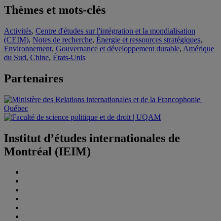
Thèmes et mots-clés
Activités
,
Centre d'études sur l'intégration et la mondialisation
(CEIM)
,
Notes de recherche
,
Énergie et ressources stratégiques
,
Environnement
,
Gouvernance et développement durable
,
Amérique
du Sud
,
Chine
,
États-Unis
Partenaires
Institut d’études internationales de
Montréal (IEIM)