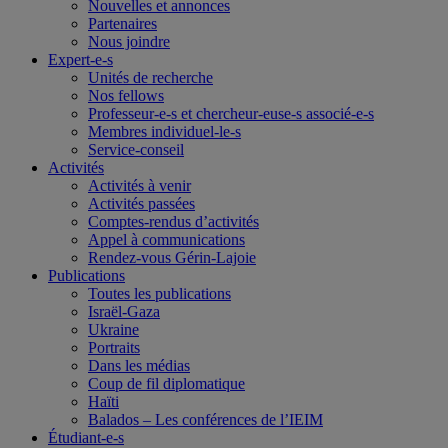
Nouvelles et annonces
Partenaires
Nous joindre
Expert-e-s
Unités de recherche
Nos fellows
Professeur-e-s et chercheur-euse-s associé-e-s
Membres individuel-le-s
Service-conseil
Activités
Activités à venir
Activités passées
Comptes-rendus d’activités
Appel à communications
Rendez-vous Gérin-Lajoie
Publications
Toutes les publications
Israël-Gaza
Ukraine
Portraits
Dans les médias
Coup de fil diplomatique
Haïti
Balados – Les conférences de l’IEIM
Étudiant-e-s