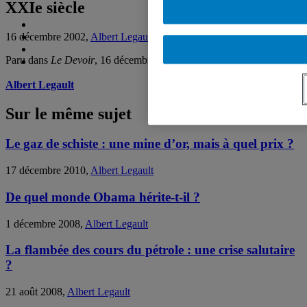
XXIe siècle
16 décembre 2002,
Albert Legault
Paru dans
Le Devoir
, 16 décembre 2002, p.A-7
Albert Legault
Sur le même sujet
Le gaz de schiste : une mine d’or, mais à quel prix ?
17 décembre 2010,
Albert Legault
De quel monde Obama hérite-t-il ?
1 décembre 2008,
Albert Legault
La flambée des cours du pétrole : une crise salutaire
?
21 août 2008,
Albert Legault