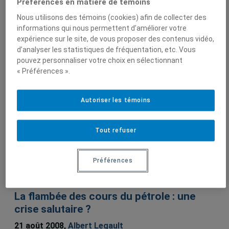
Préférences en matière de témoins
Nous utilisons des témoins (cookies) afin de collecter des
informations qui nous permettent d’améliorer votre
expérience sur le site, de vous proposer des contenus vidéo,
Sur le même sujet
d’analyser les statistiques de fréquentation, etc. Vous
pouvez personnaliser votre choix en sélectionnant
« Préférences ».
Le gaz de schiste : une mine d’or, mais à
quel prix ?
Autoriser les témoins
17 décembre 2010,
Albert Legault
Tout refuser
De quel monde Obama hérite-t-il ?
Préférences
1 décembre 2008,
Albert Legault
La flambée des cours du pétrole : une
crise salutaire ?
21 août 2008,
Albert Legault