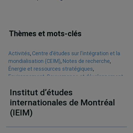
Thèmes et mots-clés
Activités
,
Centre d'études sur l'intégration et la
mondialisation (CEIM)
,
Notes de recherche
,
Énergie et ressources stratégiques
,
Environnement
,
Gouvernance et développement
durable
,
Amérique du Sud
,
Chine
,
États-Unis
Institut d’études
internationales de Montréal
(IEIM)
Partenaires