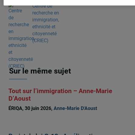
Centre de
recherche en
immigration,
ethnicité et
citoyenneté
(CRIEC)
Sur le même sujet
Tout sur l’immigration – Anne-Marie
D’Aoust
ÉRIQA, 30 juin 2026,
Anne-Marie D'Aoust