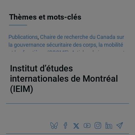
Thèmes et mots-clés
Publications
,
Chaire de recherche du Canada sur
la gouvernance sécuritaire des corps, la mobilité
et les frontières (GSCMF)
,
Articles de journaux et
médias en ligne
,
Vidéos
,
Immigration
,
Sécurité
Institut d’études
internationales de Montréal
(IEIM)
Partenaires