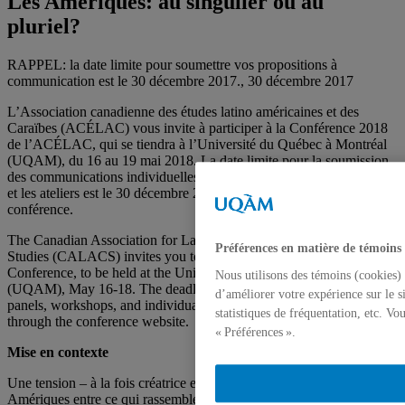
Les Amériques: au singulier ou au
pluriel?
RAPPEL: la date limite pour soumettre vos propositions à
communication est le 30 décembre 2017., 30 décembre 2017
L’Association canadienne des études latino américaines et des
Caraïbes (ACÉLAC) vous invite à participer à la Conférence 2018
de l’ACÉLAC, qui se tiendra à l’Université du Québec à Montréal
(UQAM), du 16 au 19 mai 2018. La date limite pour la soumission
des communications individuelles et des propositions pour les panels
et les ateliers est le 30 décembre 2017 sur le site web de la
conférence.
The Canadian Association for Latin American and Caribbean
Préférences en matière de témoins
Studies (CALACS) invites you to participate in CALACS’s 2018
Conference, to be held at the Université du Québec à Montréal
Nous utilisons des témoins (cookies) 
(UQAM), May 16-18. The deadline for proposals submission for
d’améliorer votre expérience sur le s
panels, workshops, and individual papers is December 30, 2017
statistiques de fréquentation, etc. V
through the conference website.
« Préférences ».
Mise en contexte
Une tension – à la fois créatrice et conflictuelle – traverse l’idée des
Amériques entre ce qui rassemble et ce qui divise cet espace social,