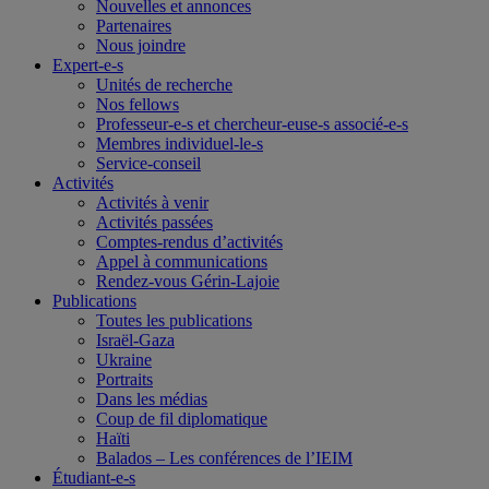
Nouvelles et annonces
Partenaires
Nous joindre
Expert-e-s
Unités de recherche
Nos fellows
Professeur-e-s et chercheur-euse-s associé-e-s
Membres individuel-le-s
Service-conseil
Activités
Activités à venir
Activités passées
Comptes-rendus d’activités
Appel à communications
Rendez-vous Gérin-Lajoie
Publications
Toutes les publications
Israël-Gaza
Ukraine
Portraits
Dans les médias
Coup de fil diplomatique
Haïti
Balados – Les conférences de l’IEIM
Étudiant-e-s