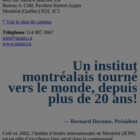
Bureau A-1540, Pavillon Hubert-Aquin
Montréal (Québec) H2L 3C5
* Voir le plan du campus
Téléphone
514 987-3667
ieim@uqam.ca
www.uqam.ca
Un institut
montréalais tourné
vers le monde, depuis
plus de 20 ans!
— Bernard Derome, Président
Créé en 2002, l’Institut d’études internationales de Montréal (IEIM)
est un pôle d’excellence bien ancré dans la communauté