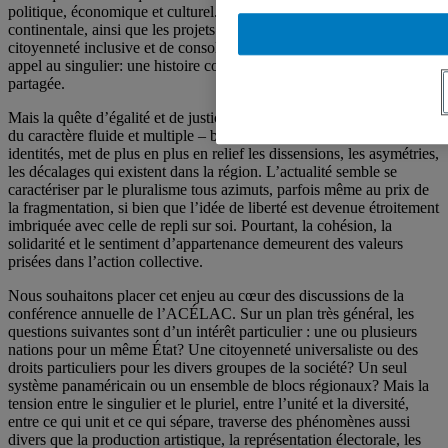
politique, économique et culturel. Les tendances vers l’intégration
continentale, ainsi que les projets de développement national, de
citoyenneté inclusive et de consolidation démocratique font surtout
appel au singulier: une histoire commune, un peuple uni, une vision
partagée.
Mais la quête d’égalité et de justice, aussi bien que la reconnaissance
du caractère fluide et multiple – bien qu’ancré dans l’histoire – des
identités, met de plus en plus en relief les dissensions, les asymétries,
les décalages qui existent dans la région. L’actualité semble se
caractériser par le pluralisme tous azimuts, parfois même au prix de
la fragmentation, si bien que l’idée de liberté est devenue étroitement
imbriquée avec celle de repli sur soi. Pourtant, la cohésion, la
solidarité et le sentiment d’appartenance demeurent des valeurs
prisées dans l’action collective.
Nous souhaitons placer cet enjeu au cœur des discussions de la
conférence annuelle de l’ACÉLAC. Sur un plan très général, les
questions suivantes sont d’un intérêt particulier : une ou plusieurs
nations pour un même État? Une citoyenneté universaliste ou des
droits particuliers pour les divers groupes de la société? Un seul
système panaméricain ou un ensemble de blocs régionaux? Mais la
tension entre le singulier et le pluriel, entre l’unité et la diversité,
entre ce qui unit et ce qui sépare, traverse des phénomènes aussi
divers que la production artistique, la représentation électorale, les