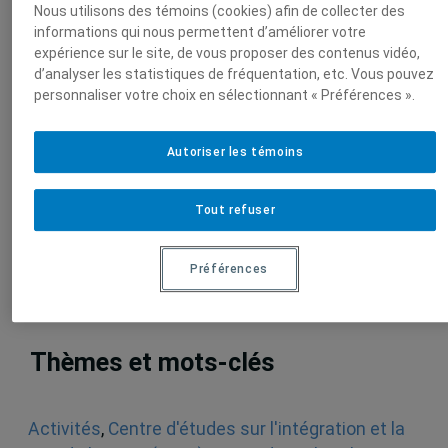
Nous utilisons des témoins (cookies) afin de collecter des
17 décembre 2010,
Albert Legault
informations qui nous permettent d’améliorer votre
expérience sur le site, de vous proposer des contenus vidéo,
d’analyser les statistiques de fréquentation, etc. Vous pouvez
De quel monde Obama hérite-t-il ?
personnaliser votre choix en sélectionnant « Préférences ».
1 décembre 2008,
Albert Legault
Autoriser les témoins
La flambée des cours du pétrole : une
crise salutaire ?
Tout refuser
21 août 2008,
Albert Legault
Préférences
Thèmes et mots-clés
Activités
,
Centre d'études sur l'intégration et la