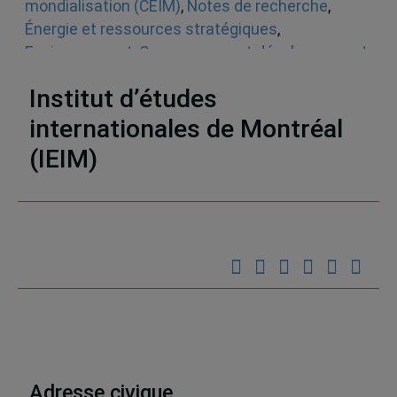
mondialisation (CEIM)
,
Notes de recherche
,
Énergie et ressources stratégiques
,
Environnement
,
Gouvernance et développement
durable
,
Amérique du Sud
,
Chine
,
États-Unis
Institut d’études
internationales de Montréal
(IEIM)
Partenaires
Adresse civique