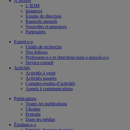
À propos
L’IEIM
Instances
Équipe de direction
Rapports annuels
Nouvelles et annonces
Partenaires
Expert-e-s
Unités de recherche
Nos fellows
Professeur-e-s et chercheur-euse-s associé-e-s
Service-conseil
Activités
Activités à venir
Activités passées
Comptes-rendus d’activités
Appels à communications
Publications
Toutes les publications
Ukraine
Portraits
Dans les médias
Étudiant-e-s
Emplois, bourses et stages