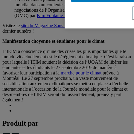
mondial dans un contexte sous pression depuis l’impasse des
négociations de l’Organisation mondiale du commerce
(OMC) par
Kim Fontaine-Skronski
.
Visitez le
site du Magazine Sans Frontières
pour vous procurer le
dernier numéro !
Manifestation citoyenne et étudiante pour le climat
L’IEIM a conscience qu’une des crises les plus importantes que le
monde vit actuellement est le dérèglement climatique. C’est la raison
pour laquelle l’IEIM soutient la décision de l’UQAM de libérer les
étudiantes et les étudiants le 27 septembre 2019 de manière à
favoriser leur participation à la
marche pour le climat
prévue à
Montréal. Le 27 septembre prochain, un vaste mouvement de
sensibilisation aux enjeux climatiques se mettra en place à l’échelle
internationale à l’occasion de la Journée mondiale pour le climat et
des membres de l’IEIM seront du rassemblement, prenez-y part
également!
Produit par