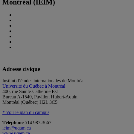
Montréal (IEIM)
Adresse civique
Institut d’études internationales de Montréal
Université du Québec à Montréal
400, rue Sainte-Catherine Est
Bureau A-1540, Pavillon Hubert-Aquin
Montréal (Québec) H2L 3C5
* Voir le plan du campus
Téléphone
514 987-3667
ieim@uqam.ca
www.uqam.ca