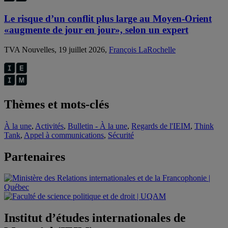
Le risque d’un conflit plus large au Moyen-Orient
«augmente de jour en jour», selon un expert
TVA Nouvelles, 19 juillet 2026,
François LaRochelle
Thèmes et mots-clés
À la une
,
Activités
,
Bulletin - À la une
,
Regards de l'IEIM
,
Think
Tank
,
Appel à communications
,
Sécurité
Partenaires
Institut d’études internationales de