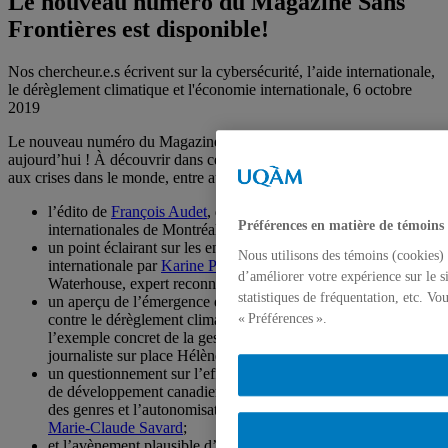
Le nouveau numéro du Magazine Sans
Frontières est disponible!
Nos chercheur.e.s écrivent sur la cybersécurité, l’aide internationale,
le dérèglement climatique et l'économie internationale, 6 octobre
2019
Le nouveau numéro du Magazine Sans Frontières vient de sortir
aujourd’hui ! À découvrir dans ce 43e numéro, des textes consacrés
aux crises dans le monde, entre autres :
l’édito de
François Audet
, directeur de l’Institut d’études
Préférences en matière de témoins
internationales de Montréal;
un point éclairant sur les enjeux actuels de la cybersécurité
Nous utilisons des témoins (cookies) 
internationale par
Karine Pontbriand
et l’entrevue de Steve
d’améliorer votre expérience sur le s
Waterhouse, expert reconnu en la matière;
statistiques de fréquentation, etc. V
un aperçu de l’émergence de nouveaux acteurs pour lutter
contre le dérèglement climatique par
Valériane Thool
et
« Préférences ».
l’exemple concret de la gestion des déchets à Dakar par notre
journaliste sur place Hélène Boucher;
un questionnement sur l’efficacité de la plus récente politique
de développement canadienne qui met l’accent sur l’égalité
des genres et l’autonomisation des femmes et des filles par
Marie-Claude Savard
;
et l’avènement plausible d’un nouvel ordre commercial