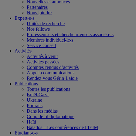
Nouvelles et annonces
Partenaires
Nous joindre
Expert-e-s
Unités de recherche
Nos fellows
Professeur-e-s et chercheur-euse-s associé-e-s
Membres individuel-le-s
Service-conseil
Activités
Activités à venir
Activités passées
Comptes-rendus d’activités
Appel à communications
Rendez-vous Gérin-Lajoie
Publications
Toutes les publications
Israël-Gaza
Ukraine
Portraits
Dans les médias
Coup de fil diplomatique
Haïti
Balados – Les conférences de l’IEIM
Étudiant-e-s