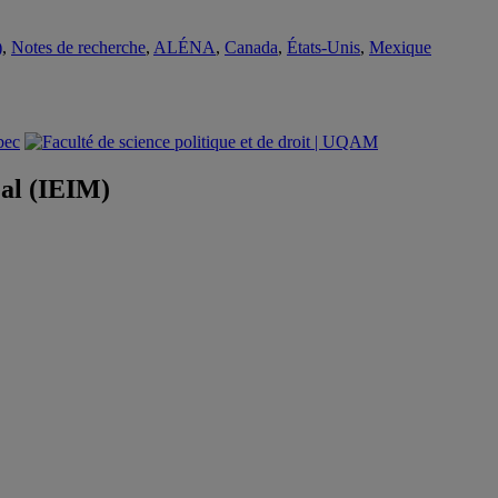
)
,
Notes de recherche
,
ALÉNA
,
Canada
,
États-Unis
,
Mexique
éal (IEIM)