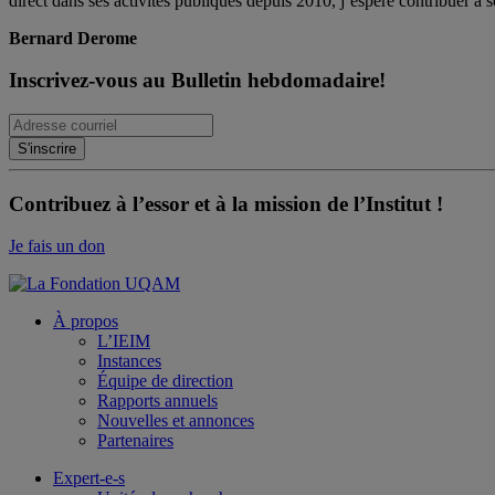
direct dans ses activités publiques depuis 2010, j’espère contribuer à s
Bernard Derome
Inscrivez-vous au Bulletin hebdomadaire!
Contribuez à l’essor et à la mission de l’Institut !
Je fais un don
À propos
L’IEIM
Instances
Équipe de direction
Rapports annuels
Nouvelles et annonces
Partenaires
Expert-e-s