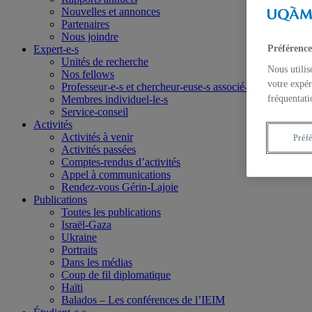
Nouvelles et annonces
Partenaires
Nous joindre
Préférence
Expert-e-s
Unités de recherche
Nous utilis
Nos fellows
votre expér
Professeur-e-s et chercheur-euse-s associé-e-s
fréquentati
Membres individuel-le-s
Service-conseil
Activités
Activités à venir
Préf
Activités passées
Comptes-rendus d’activités
Appel à communications
Rendez-vous Gérin-Lajoie
Publications
Toutes les publications
Israël-Gaza
Ukraine
Portraits
Dans les médias
Coup de fil diplomatique
Haïti
Balados – Les conférences de l’IEIM