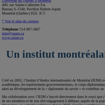
Université du Québec à Montréal
400, rue Sainte-Catherine Est
Bureau A-1540, Pavillon Hubert-Aquin
Montréal (Québec) H2L 3C5
* Voir le plan du campus
Téléphone
514 987-3667
ieim@uqam.ca
www.uqam.ca
Un institut montréala
Créé en 2002, l’Institut d’études internationales de Montréal (IEIM) e
académique, les représentants gouvernementaux, le corps diplomatique qu
ainsi au développement de la « diplomatie du savoir » et contribue au 
Ma collaboration avec l’IEIM s’inscrit directement dans le souci que j’
de ses membres et de son réel engagement à diffuser, auprès de la po