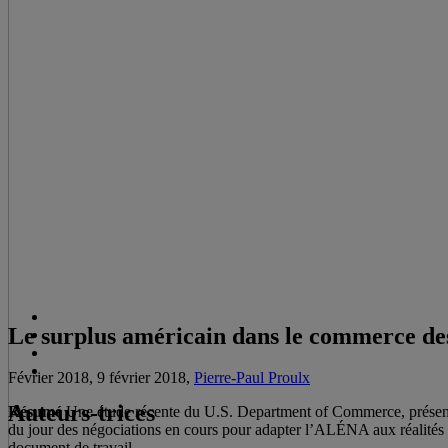
Le surplus américain dans le commerce des
Février 2018, 9 février 2018,
Pierre-Paul Proulx
Auteurs-trices
Résumé
Une étude récente du U.S. Department of Commerce, présente 
du jour des négociations en cours pour adapter l’ALÉNA aux réalités 
document de travail.