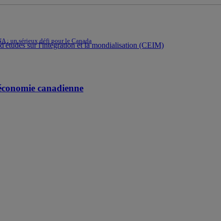
A : un sérieux défi pour le Canada
d'études sur l'intégration et la mondialisation (CEIM)
l’économie canadienne