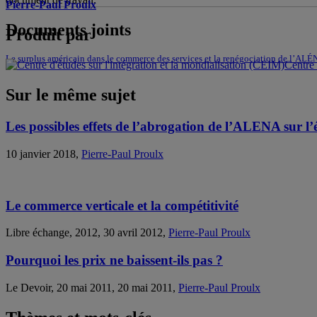
Pierre-Paul Proulx
Documents joints
Produit par
Le surplus américain dans le commerce des services et la renégociation de l’ALÉN
Centre 
Sur le même sujet
Les possibles effets de l’abrogation de l’ALENA sur 
10 janvier 2018,
Pierre-Paul Proulx
Le commerce verticale et la compétitivité
Libre échange, 2012, 30 avril 2012,
Pierre-Paul Proulx
Pourquoi les prix ne baissent-ils pas ?
Le Devoir, 20 mai 2011, 20 mai 2011,
Pierre-Paul Proulx