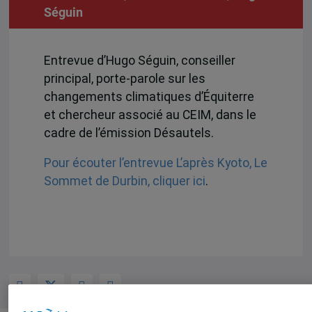
Séguin
Entrevue d’Hugo Séguin, conseiller
principal, porte-parole sur les
changements climatiques d’Équiterre
et chercheur associé au CEIM, dans le
cadre de l’émission Désautels.
Pour écouter l’entrevue L’après Kyoto, Le
Sommet de Durbin, cliquer ici
.