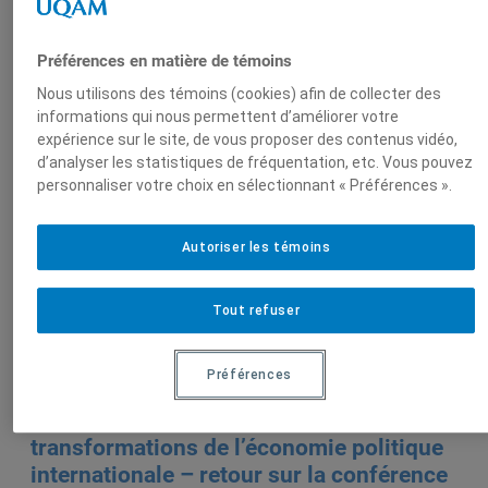
Auteurs-trices
Préférences en matière de témoins
Nous utilisons des témoins (cookies) afin de collecter des
informations qui nous permettent d’améliorer votre
Hugo
expérience sur le site, de vous proposer des contenus vidéo,
Séguin
d’analyser les statistiques de fréquentation, etc. Vous pouvez
personnaliser votre choix en sélectionnant « Préférences ».
Autoriser les témoins
Sur le même sujet
Tout refuser
Hugo Séguin
Préférences
Changements climatiques et
transformations de l’économie politique
internationale – retour sur la conférence