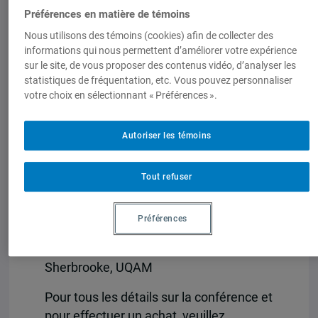
capacité de l’État et ce faisant, ils
Préférences en matière de témoins
exagèrent indûment les effets de cette
Nous utilisons des témoins (cookies) afin de collecter des
dernière. L’objectif de cette conférence
informations qui nous permettent d’améliorer votre expérience
est de confronter à la réalité ces deux
sur le site, de vous proposer des contenus vidéo, d’analyser les
thèses. Notre conclusion est à l’effet
statistiques de fréquentation, etc. Vous pouvez personnaliser
que les déclinistes ont, en effet,
votre choix en sélectionnant « Préférences ».
indument exagéré les effets de la
mondialisation sur les politiques
Autoriser les témoins
publiques et que la social-démocratie à
la scandinave a de belles années devant
Tout refuser
elle.
Mardi 29 octobre 2019, à 18h
Préférences
Amphithéâtre (SH-2800), Pavillon
Sherbrooke, UQAM
Pour tous les détails sur la conférence et
pour effectuer un achat, veuillez