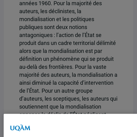
années 1960. Pour la majorité des
auteurs, les déclinistes, la
mondialisation et les politiques
publiques sont deux notions
antagoniques : l’action de l’État se
produit dans un cadre territorial délimité
alors que la mondialisation est par
définition un phénomène qui se produit
au-delà des frontières. Pour la vaste
majorité des auteurs, la mondialisation a
ainsi diminué la capacité d’intervention
de l’État. Pour un autre groupe
d’auteurs, les sceptiques, les auteurs qui
soutiennent que la mondialisation
annonce le déclin de l’État négligent
souvent d’identifier les mécanismes par
lesquels la mondialisation affecte la