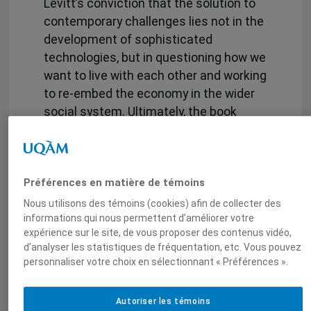
Levitt’s conviction that the solution to
contemporary challenges lies not in the
development of sophisticated
technologies, but in questioning how we
want to live with each other and working
to re-embed the economy in the wider
social system. Ultimately, the book
contends that Polanyi Levitt’s message
is simple: humanity must rethink the
way we live in this world our place in the
Préférences en matière de témoins
universe, and our relationship with
nature. Drawing on a 10-year research
Nous utilisons des témoins (cookies) afin de collecter des
informations qui nous permettent d’améliorer votre
project encompassing interviews and
expérience sur le site, de vous proposer des contenus vidéo,
literature review, this short volume
d’analyser les statistiques de fréquentation, etc. Vous pouvez
introduces and celebrates Kari Polanyi
personnaliser votre choix en sélectionnant « Préférences ».
Levitt’s legacy and invites political
economists to engage with her work.
Autoriser les témoins