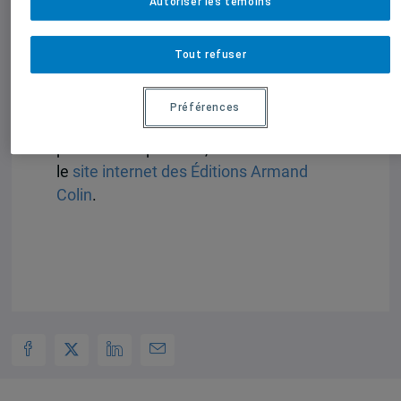
Autoriser les témoins
gouvernements ? La mondialisation est-
elle un facteur de paix ? La montée de
Tout refuser
l’insécurité économique favorise-t-elle
les populismes ?
Préférences
Pour en savoir plus sur cet ouvrage et
pour vous le procurer, veuillez consulter
le
site internet des Éditions Armand
Colin
.