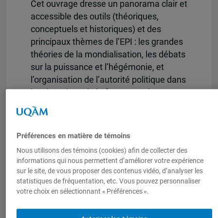
Cet ouvrage dresse un panorama clair et
accessible des outils (théoriques,
conceptuels et historiques) et des
principaux thèmes de l’EPI : les grandes
théories de la mondialisation, les débats
sur la puissance et l’hégémonie, et
l’organisation de l’autorité politique dans
les domaines de la finance et du
commerce international.
Assorti de nombreux exemples, il
Préférences en matière de témoins
permet d’éclairer les grandes questions
contemporaines : quel est l’impact de
Nous utilisons des témoins (cookies) afin de collecter des
informations qui nous permettent d’améliorer votre expérience
l’expansion de la Chine sur le commerce
sur le site, de vous proposer des contenus vidéo, d’analyser les
international et la domination
statistiques de fréquentation, etc. Vous pouvez personnaliser
américaine ? Pourquoi la finance
votre choix en sélectionnant « Préférences ».
internationale est-elle si instable ? Les
marchés ont-ils plus de pouvoir que les