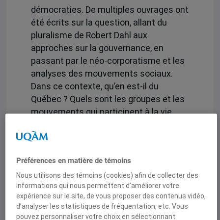
démocraties. De multiples ouvrages ont
été écrits sur la question, allant du
pluralisme de Robert Dahl aux
approches sur la gouvernance, en
passant par le néo-corporatisme et les
analyses des mouvements sociaux.
Dans ce contexte, qu’en est-il du
Québec ? Quels sont les groupes et les
mouvements qui participent à la vie
démocratique québécoise ? Comment
fonctionnent-ils et quelles règles
régissent leur participation ?
Préférences en matière de témoins
Grâce à la participation de chercheurs
Nous utilisons des témoins (cookies) afin de collecter des
de différents horizons, ce livre répond à
informations qui nous permettent d’améliorer votre
ces questions. Dans un premier temps,
expérience sur le site, de vous proposer des contenus vidéo,
d’analyser les statistiques de fréquentation, etc. Vous
cet ouvrage analyse différents
pouvez personnaliser votre choix en sélectionnant