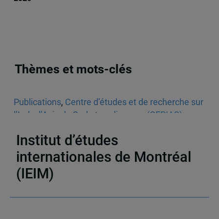
Thèmes et mots-clés
Publications
,
Centre d’études et de recherche sur
l’Inde, l’Asie du Sud et sa diaspora (CERIAS)
,
Articles de journaux et médias en ligne
,
Inde
Institut d’études
internationales de Montréal
(IEIM)
Partenaires