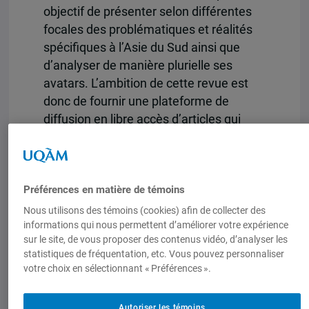
objectif de présenter selon différentes
focales des problématiques et réalités
spécifiques à l’Asie du Sud ainsi que
d’analyser de manière plurielle ses
avatars. L’ambition de cette revue est
donc de fournir une plateforme de
diffusion en libre accès d’articles qui
traitent
d’enjeux autant contemporains qu’historiques lié
l’Asie du Sud, ses multiples univers de
Préférences en matière de témoins
sens et de pratiques, et ses diasporas.
Nous utilisons des témoins (cookies) afin de collecter des
Ce premier numéro thématique de la
informations qui nous permettent d’améliorer votre expérience
RIAS propose d’éclairer la thématique de
sur le site, de vous proposer des contenus vidéo, d’analyser les
statistiques de fréquentation, etc. Vous pouvez personnaliser
la maternité dans le contexte des
votre choix en sélectionnant « Préférences ».
traditions religieuses de l’Asie du Sud, en
examinant des figures, des textes, des
Autoriser les témoins