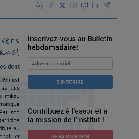
 vers
Inscrivez-vous au Bulletin
ans!
hebdomadaire!
ésident
EIM) est
ise. Les
e milieu
omatique
Contribuez à l’essor et à
 Par son
la mission de l’Institut !
participe
ribue au
onal et
JE FAIS UN DON