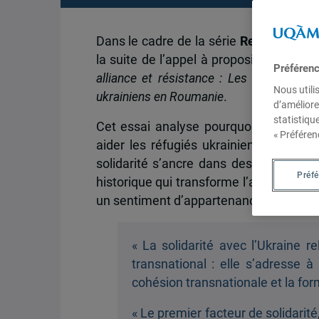
Dans le cadre de la série
Regards de l’
la suite de l’appel à propositions 2025-
Préféren
alliance et résistance : Les déterminant
Nous utili
ukrainiens en Roumanie
.
d’améliore
statistiqu
Cet essai analyse pourquoi et commen
« Préféren
aider les réfugiés ukrainiens, à parti
solidarité s’ancre dans des ressorts
Préf
historique qui transforme l’aide en acte
un sentiment d’appartenance nationale
« La solidarité avec l’Ukraine 
transnational : elle s’adresse 
cohésion transnationale et la f
« Le premier facteur de solidarité, 