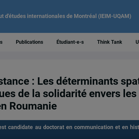
tut d'études internationales de Montréal (IEIM-UQAM)
és
Publications
Étudiant-e-s
Think Tank
U
istance : Les déterminants spa
ues de la solidarité envers les
 en Roumanie
st candidate au doctorat en communication et en histo