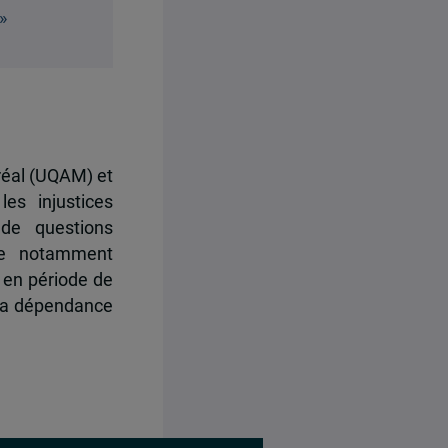
»
réal (UQAM) et
es injustices
 de questions
ore notamment
s en période de
e la dépendance