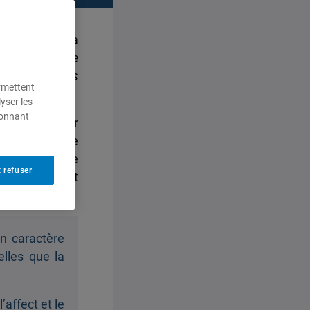
 texte retenu à
’intitule
Entre
rs les réfugiés
ermettent
yser les
ionnant
e en 2022 pour
ntre que cette
et une mémoire
 refuser
t une fierté et
on caractère
elles que la
’affect et le