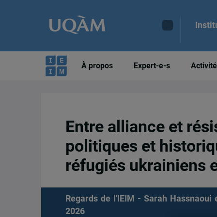
Insti
À propos
Expert-e-s
Activit
Entre alliance et rés
politiques et historiq
réfugiés ukrainiens
Regards de l'IEIM - Sarah Hassnaoui e
2026