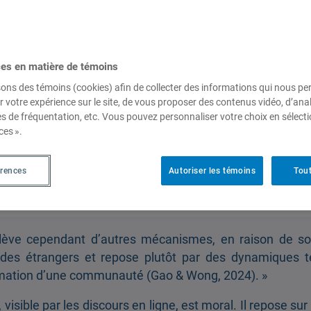
IEIM
, nous avons le plaisir de vous proposer le septième
2026 sur le thème des alliances et des résistances, qui s
ces en matière de témoins
s spatiaux, politiques et historiques de la solidarité enve
sons des témoins (cookies) afin de collecter des informations qui nous p
r votre expérience sur le site, de vous proposer des contenus vidéo, d’anal
es de fréquentation, etc. Vous pouvez personnaliser votre choix en sélect
t la société civile roumaine s’est fortement mobilisé
ces ».
r d’une analyse de discours publiés sur Facebook. Il mo
 moraux, mais surtout dans la proximité géographique 
érences
Autoriser les témoins
Tout
 d’alliance et de résistance à la Russie, tout en renforçan
.
relève cependant d’autres mécanismes, en raison de s
à des étrangers et repose plutôt par des dynamiques t
ormation d’une communauté (Gao & Wong, 2024). »
visible par les discours en ligne, est moral. Il repose sur l