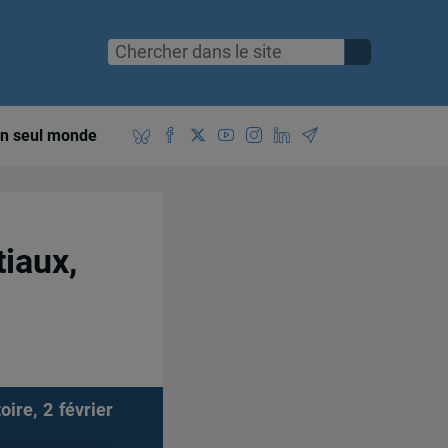
n seul monde
tiaux,
ire, 2 février