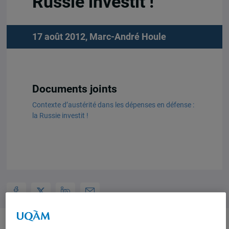
Russie investit !
17 août 2012,
Marc-André Houle
Documents joints
Contexte d’austérité dans les dépenses en défense :
la Russie investit !