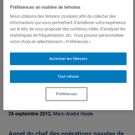
Auteurs-trices
Préférences en matière de témoins
Nous utilisons des témoins (cookies) afin de collecter des
informations qui nous permettent d’améliorer votre expérience
Marc-André Houle
sur le site, de vous proposer des contenus vidéo, d’analyser les
statistiques de fréquentation, etc. Vous pouvez personnaliser
votre choix en sélectionnant « Préférences ».
Sur le même sujet
Autoriser les témoins
Tout refuser
Idées et débats sur les questions politiques dans
l'Arctique
Préférences
Esquisse d’une économie politique de la
défense de l’Arctique
26 septembre 2012,
Marc-André Houle
Appel du chef des opérations navales de