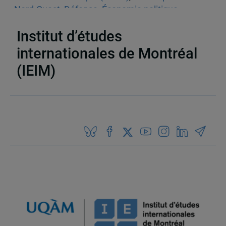
Nord-Ouest
,
Défense
,
Économie politique
,
Arctique
,
Canada
,
États-Unis
,
Europe
Institut d’études
internationales de Montréal
(IEIM)
Partenaires