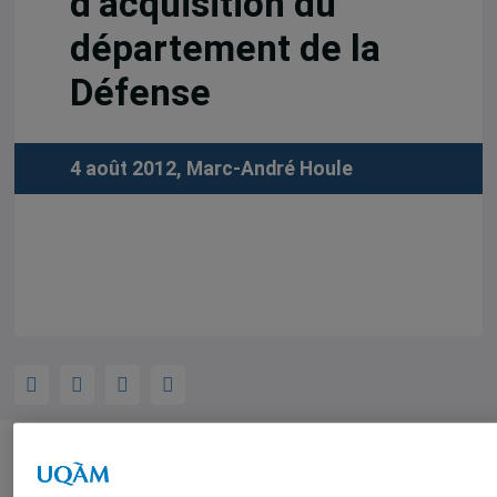
d’acquisition du
département de la
Défense
4 août 2012,
Marc-André Houle
Auteurs-trices