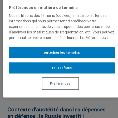
Préférences en matière de témoins
Nous utilisons des témoins (cookies) afin de collecter des
Marc-André Houle
informations qui nous permettent d’améliorer votre
expérience sur le site, de vous proposer des contenus vidéo,
d’analyser les statistiques de fréquentation, etc. Vous pouvez
personnaliser votre choix en sélectionnant « Préférences ».
Sur le même sujet
Autoriser les témoins
Idées et débats sur les questions politiques dans
l'Arctique
Tout refuser
Esquisse d’une économie politique de la
défense de l’Arctique
Préférences
26 septembre 2012,
Marc-André Houle
Contexte d’austérité dans les dépenses
en défense : la Russie investit !