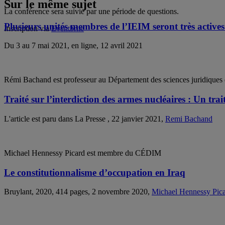
Sur le même sujet
La conférence sera suivie par une période de questions.
Plusieurs unités membres de l’IEIM seront très actives
Inscription via
Eventbrite
Du 3 au 7 mai 2021, en ligne, 12 avril 2021
Rémi Bachand est professeur au Département des sciences juridiq
Traité sur l’interdiction des armes nucléaires : Un tra
L'article est paru dans La Presse , 22 janvier 2021,
Remi Bachand
Michael Hennessy Picard est membre du CÉDIM
Le constitutionnalisme d’occupation en Iraq
Bruylant, 2020, 414 pages, 2 novembre 2020,
Michael Hennessy Pic