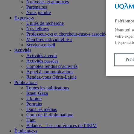
Nouvelles et annonces
Partenaires
Nous joindre
Expert-e-s
Préférence
Unités de recherche
Nos fellows
Nous utilis
Professeur-e-s et chercheur-euse-s associé-e-s
votre expér
Membres individuel-le-s
fréquentati
Service-conseil
Activités
Activités à venir
Préf
Activités passées
Comptes-rendus d’activités
Appel à communications
Rendez-vous Gérin-Lajoie
Publications
Toutes les publications
Israël-Gaza
Ukraine
Portraits
Dans les médias
Coup de fil diplomatique
Haïti
Balados – Les conférences de l’IEIM
Étudiant-e-s