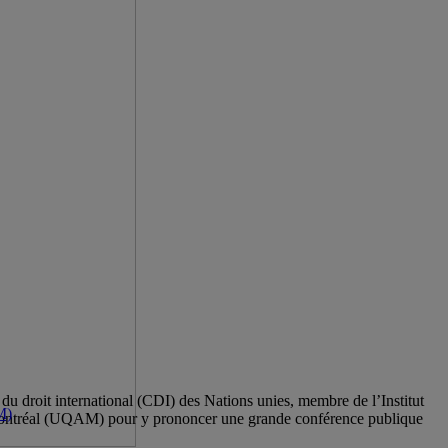
u droit international (CDI) des Nations unies, membre de l’Institut
M)
c à Montréal (UQAM) pour y prononcer une grande conférence publique