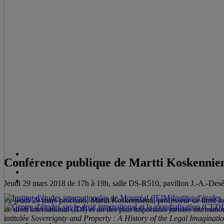
Conférence publique de Martti Koskennie
Jeudi 29 mars 2018 de 17h à 19h, salle DS-R510, pavillon J.-A.-D
Institut d'étude
Le jeudi 29 mars prochain, Martti Koskenniemi, professeur de droit in
de droit international (IDI) et un des plus importants juristes inter
intitulée
Sovereignty and Property : A History of the Legal Imaginati