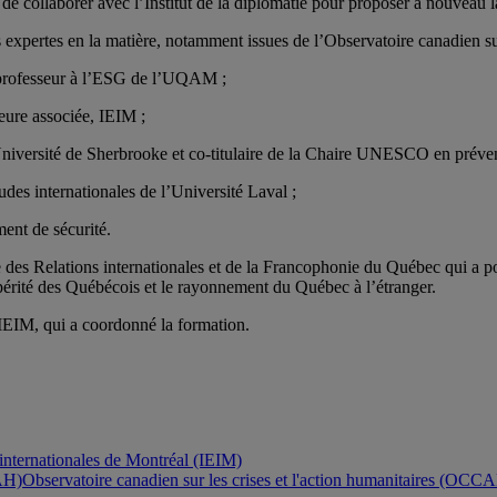
de collaborer avec l’Institut de la diplomatie pour proposer à nouveau 
xpertes en la matière, notamment issues de l’Observatoire canadien su
 professeur à l’ESG de l’UQAM ;
eure associée, IEIM ;
Université de Sherbrooke et co-titulaire de la Chaire UNESCO en préventi
des internationales de l’Université Laval ;
ent de sécurité.
re des Relations internationales et de la Francophonie du Québec qui a 
spérité des Québécois et le rayonnement du Québec à l’étranger.
’IEIM, qui a coordonné la formation.
s internationales de Montréal (IEIM)
Observatoire canadien sur les crises et l'action humanitaires (OCC