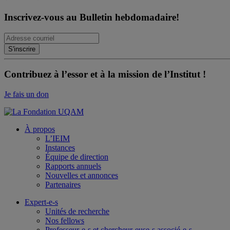
Inscrivez-vous au Bulletin hebdomadaire!
Contribuez à l’essor et à la mission de l’Institut !
Je fais un don
À propos
L’IEIM
Instances
Équipe de direction
Rapports annuels
Nouvelles et annonces
Partenaires
Expert-e-s
Unités de recherche
Nos fellows
Professeur-e-s et chercheur-euse-s associé-e-s