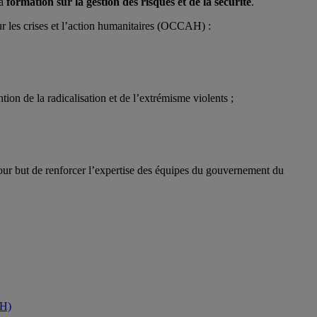
la
formation sur la gestion des risques et de la sécurité
.
r les crises et l’action humanitaires (OCCAH) :
on de la radicalisation et de l’extrémisme violents ;
pour but de
renforcer l’expertise des équipes du gouvernement du
AH)