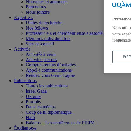
Nouvelles et annonces
Partenaires
Nous joindre
Expert-e-s
Préférence
Unités de recherche
Nos fellows
Nous utilis
Professeur-e-s et chercheur-euse-s associé-e-s
votre expér
Membres individuel-le-s
fréquentati
Service-conseil
Activités
Activités à venir
Préf
Activités passées
Comptes-rendus d’activités
Appel à communications
Rendez-vous Gérin-Lajoie
Publications
Toutes les publications
Israël-Gaza
Ukraine
Portraits
Dans les médias
Coup de fil diplomatique
Haïti
Balados – Les conférences de l’IEIM
Étudiant-e-s