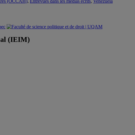
itaires (OCCAH)
,
Entrevues dans les médias écrits
,
Venezuela
éal (IEIM)