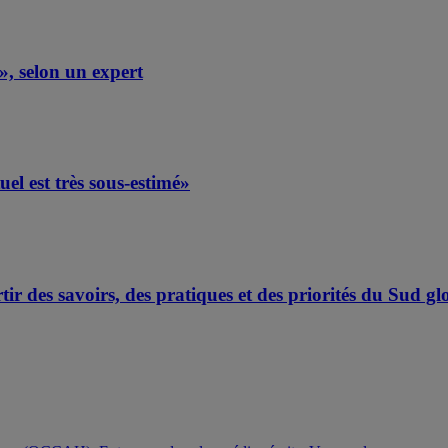
, selon un expert
el est très sous-estimé»
ir des savoirs, des pratiques et des priorités du Sud gl