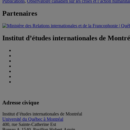
Publications
,
Observatoire canadien sur les crises et l’action human
Partenaires
Institut d’études internationales de Montr
Adresse civique
Institut d’études internationales de Montréal
Université du Québec à Montréal
400, rue Sainte-Catherine Est
Bureau A-1540, Pavillon Hubert-Aquin