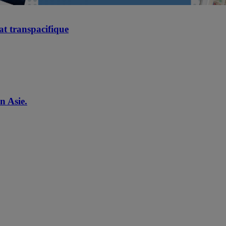
t transpacifique
n Asie.