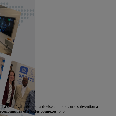
– La sous-évaluation de la devise chinoise : une subvention à
économiques et articles connexes
, p. 5