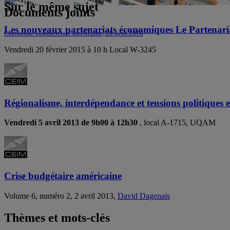
Sur le même sujet
Documents joints
Les nouveaux partenariats économiques Le Partenaria
Chronique commerciale américaine, 28 avril 2010
Vendredi 20 février 2015 à 10 h Local W-3245
Régionalisme, interdépendance et tensions politiques e
Vendredi 5 avril 2013 de 9h00 à 12h30
, local A-1715, UQAM
Crise budgétaire américaine
Volume 6, numéro 2, 2 avril 2013,
David Dagenais
Thèmes et mots-clés