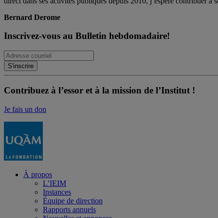
direct dans ses activités publiques depuis 2010, j’espère contribuer à s
Bernard Derome
Inscrivez-vous au Bulletin hebdomadaire!
Contribuez à l’essor et à la mission de l’Institut !
Je fais un don
À propos
L’IEIM
Instances
Équipe de direction
Rapports annuels