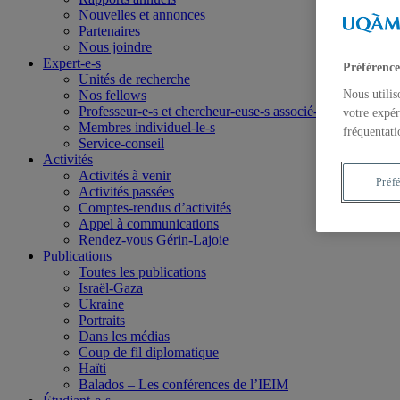
Nouvelles et annonces
Partenaires
Nous joindre
Expert-e-s
Préférence
Unités de recherche
Nos fellows
Nous utilis
Professeur-e-s et chercheur-euse-s associé-e-s
votre expér
Membres individuel-le-s
fréquentati
Service-conseil
Activités
Activités à venir
Préf
Activités passées
Comptes-rendus d’activités
Appel à communications
Rendez-vous Gérin-Lajoie
Publications
Toutes les publications
Israël-Gaza
Ukraine
Portraits
Dans les médias
Coup de fil diplomatique
Haïti
Balados – Les conférences de l’IEIM