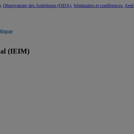
)
,
Observatoire des Amériques (ODA)
,
Séminaires et conférences
,
Amér
éal (IEIM)