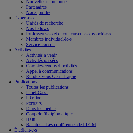
Nouvelles et annonces
Partenaires
Nous joindre
Expert-e-s
Unités de recherche
Nos fellows
Professeur-e-s et chercheur-euse-s associé-e-s
Membres individuel-le-s
Service-conseil
Activités
Activités à venir
Activités passées
Comptes-rendus d’activités
Appel à communications
Rendez-vous Gérin-Lajoie
Publications
Toutes les publications
Israël-Gaza
Ukraine
Portraits
Dans les médias
Coup de fil diplomatique
Haïti
Balados – Les conférences de l’IEIM
Étudiant-e-s