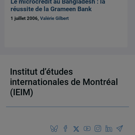
Le microcrédit au Bangladesh : la
réussite de la Grameen Bank
1 juillet 2006,
Valérie Gilbert
Institut d’études
8 résultats
internationales de Montréal
(IEIM)
Partenaires