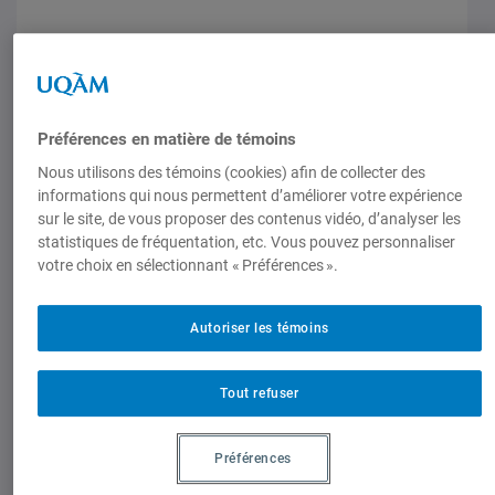
Préférences en matière de témoins
Nous utilisons des témoins (cookies) afin de collecter des
Chroniques
informations qui nous permettent d’améliorer votre expérience
Chronique 5 de Valérie Gilbert
sur le site, de vous proposer des contenus vidéo, d’analyser les
statistiques de fréquentation, etc. Vous pouvez personnaliser
10 juillet 2007,
Valérie Gilbert
votre choix en sélectionnant « Préférences ».
Autoriser les témoins
Tout refuser
Chroniques
Préférences
Chronique 4 de Valérie Gilbert