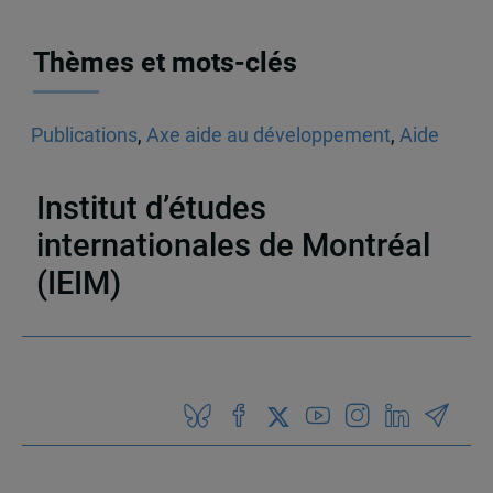
Thèmes et mots-clés
Publications
,
Axe aide au développement
,
Aide
au développement
,
Collaborateurs et
collaboratrices de la Chaire C.-A. Poissant
,
Asie
Institut d’études
internationales de Montréal
(IEIM)
Partenaires