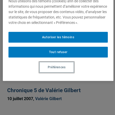
Nous utilisons des témoins (cookies) afin de collecter des
informations qui nous permettent d’améliorer votre expérience
sur le site, de vous proposer des contenus vidéo, d’analyser les
statistiques de fréquentation, etc. Vous pouvez personnaliser
Sur le même sujet
votre choix en sélectionnant « Préférences ».
Autoriser les témoins
Chroniques de la Grameen Bank
28 septembre 2007,
Valérie Gilbert
Tout refuser
Chroniques de la Grameen Bank
Préférences
5 septembre 2007,
Valérie Gilbert
Chronique 5 de Valérie Gilbert
10 juillet 2007,
Valérie Gilbert