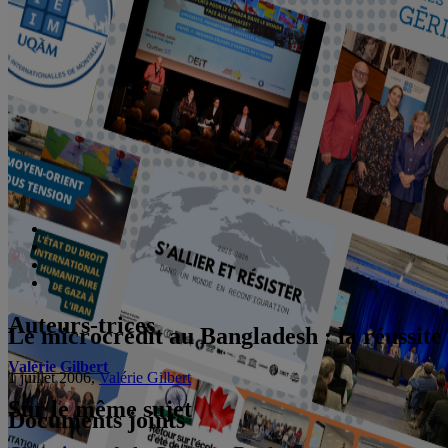
Auteurs-trices
Le microcrédit au Bangladesh : la réussit
Valérie Gilbert
1 juillet 2006,
Valérie Gilbert
Sur le même sujet
Documents joints