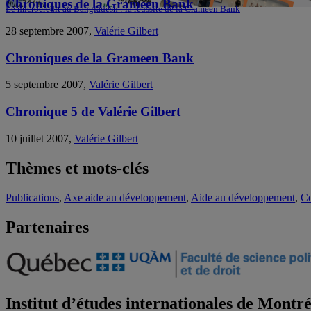
Chroniques de la Grameen Bank
Le microcrédit au Bangladesh : la réussite de la Grameen Bank
28 septembre 2007,
Valérie Gilbert
Chroniques de la Grameen Bank
5 septembre 2007,
Valérie Gilbert
Chronique 5 de Valérie Gilbert
10 juillet 2007,
Valérie Gilbert
Thèmes et mots-clés
Publications
,
Axe aide au développement
,
Aide au développement
,
Co
Partenaires
Institut d’études internationales de Montr