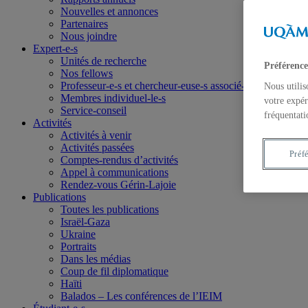
Nouvelles et annonces
Partenaires
Nous joindre
Expert-e-s
Unités de recherche
Préférence
Nos fellows
Professeur-e-s et chercheur-euse-s associé-e-s
Nous utilis
Membres individuel-le-s
votre expér
Service-conseil
fréquentati
Activités
Activités à venir
Activités passées
Préf
Comptes-rendus d’activités
Appel à communications
Rendez-vous Gérin-Lajoie
Publications
Toutes les publications
Israël-Gaza
Ukraine
Portraits
Dans les médias
Coup de fil diplomatique
Haïti
Balados – Les conférences de l’IEIM