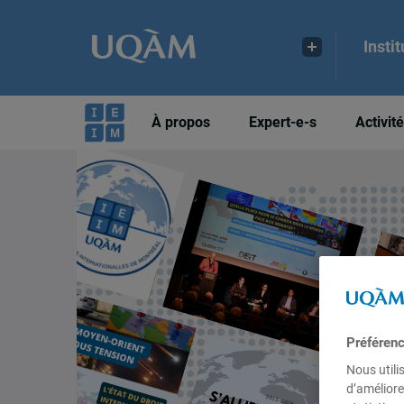
Insti
À propos
Expert-e-s
Activit
Préféren
Nous utili
d’améliore