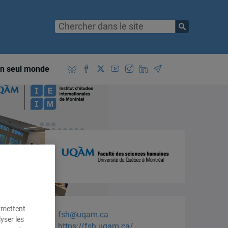
n seul monde
ermettent
fsh@uqam.ca
yser les
https://fsh.uqam.ca/