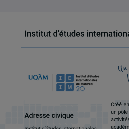
Institut d’études internatio
Un
Créé en
un pôle
Adresse civique
activit
académi
Institut d’études internationales