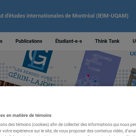
tut d'études internationales de Montréal (IEIM-UQAM)
és
Publications
Étudiant-e-s
Think Tank
U
ces en matière de témoins
sons des témoins (cookies) afin de collecter des informations qui nous p
r votre expérience sur le site, de vous proposer des contenus vidéo, d’anal