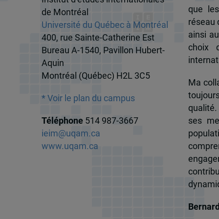
que les
de Montréal
réseau d
Université du Québec à Montréal
ainsi a
400, rue Sainte-Catherine Est
choix 
Bureau A-1540, Pavillon Hubert-
internat
Aquin
Montréal (Québec) H2L 3C5
Ma colla
toujour
* Voir le plan du campus
qualité.
Téléphone
514 987-3667
ses me
ieim@uqam.ca
popula
www.uqam.ca
compren
engagem
contrib
dynamiqu
Bernar