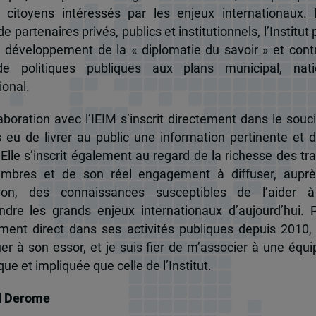
 citoyens intéressés par les enjeux internationaux.
e partenaires privés, publics et institutionnels, l’Institut 
u développement de la « diplomatie du savoir » et cont
de politiques publiques aux plans municipal, nati
ional.
boration avec l’IEIM s’inscrit directement dans le souci
s eu de livrer au public une information pertinente et 
 Elle s’inscrit également au regard de la richesse des t
mbres et de son réel engagement à diffuser, auprè
tion, des connaissances susceptibles de l’aider 
dre les grands enjeux internationaux d’aujourd’hui.
ent direct dans ses activités publiques depuis 2010, 
uer à son essor, et je suis fier de m’associer à une équi
e et impliquée que celle de l’Institut.
d Derome