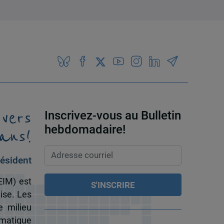
 vers
Inscrivez-vous au Bulletin
ans!
hebdomadaire!
ésident
EIM) est
ise. Les
e milieu
omatique