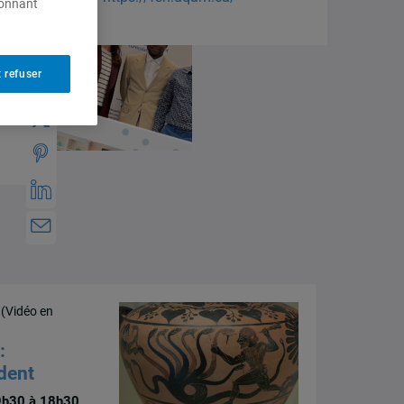
ionnant
 refuser
 (Vidéo en
:
dent
9h30 à 18h30,