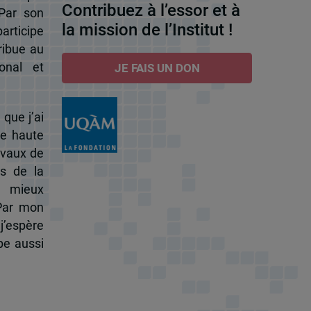
Contribuez à l’essor et à
 Par son
la mission de l’Institut !
participe
ribue au
onal et
JE FAIS UN DON
 que j’ai
de haute
ravaux de
s de la
à mieux
 Par mon
j’espère
pe aussi