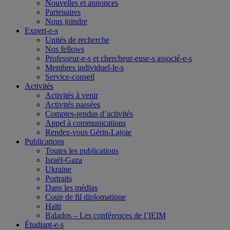
Nouvelles et annonces
Partenaires
Nous joindre
Expert-e-s
Unités de recherche
Nos fellows
Professeur-e-s et chercheur-euse-s associé-e-s
Membres individuel-le-s
Service-conseil
Activités
Activités à venir
Activités passées
Comptes-rendus d’activités
Appel à communications
Rendez-vous Gérin-Lajoie
Publications
Toutes les publications
Israël-Gaza
Ukraine
Portraits
Dans les médias
Coup de fil diplomatique
Haïti
Balados – Les conférences de l’IEIM
Étudiant-e-s