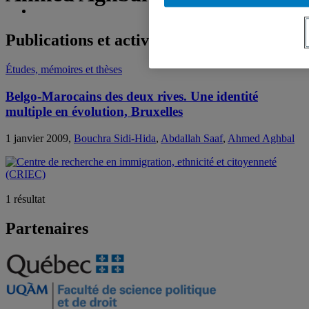
Publications et activités
Études, mémoires et thèses
Belgo-Marocains des deux rives. Une identité
multiple en évolution, Bruxelles
1 janvier 2009,
Bouchra Sidi-Hida
,
Abdallah Saaf
,
Ahmed Aghbal
1 résultat
Partenaires