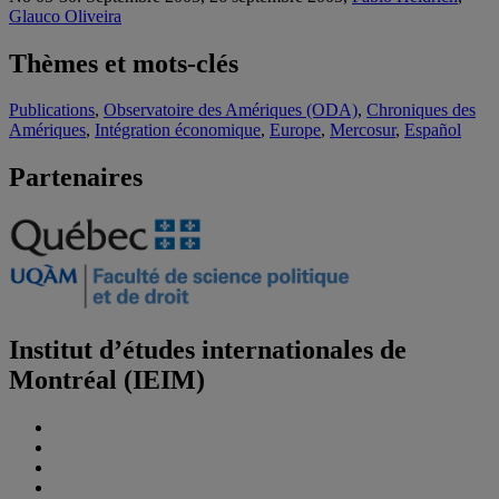
Glauco Oliveira
Thèmes et mots-clés
Publications
,
Observatoire des Amériques (ODA)
,
Chroniques des
Amériques
,
Intégration économique
,
Europe
,
Mercosur
,
Español
Partenaires
Institut d’études internationales de
Montréal (IEIM)