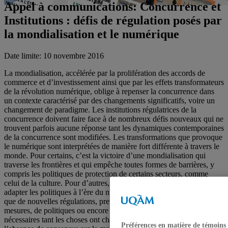
Appel à communications: Concurrence et
Institutions : défis de régulation posés par
la mondialisation et le numérique
Date limite: 10 novembre 2016
La mondialisation, accélérée par la prolifération des accords de
commerce et d’investissement ainsi que par les effets transformateurs
de la révolution numérique, oblige à repenser la concurrence dans
un contexte caractérisé par des changements significatifs, voire un
changement de paradigme. Les institutions régulatrices de la
concurrence doivent faire face à de nombreux défis nouveaux qui ne
trouvent parfois aucune réponse tant les dynamiques contemporaines
de la concurrence sont modifiées. Les transformations que provoque
le numérique sont interprétées de manière fort différente à travers le
monde. Pour certains, c’est la victoire d’une mondialisation qui
traverse les frontières et qui empêche toutes formes de barrières, y
compris les politiques de protection de certains secteurs, comme
celui de la culture. Pour d’autres, c’est une invitation à repenser et
adapter les politiques à l’ère du numérique. Plusieurs croient plutôt
que de nouvelles régulations, prenant la forme de pratiques, de
mesures, de politiques ou encore de lois et de règlements, sont
nécessaires tant les choses ont changé. Ces analyses variées illustrent
Préférences en matière de témoins