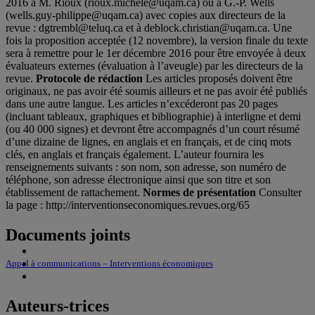
2016 à M. Rioux (rioux.michele@uqam.ca) ou à G.-P. Wells
(wells.guy-philippe@uqam.ca) avec copies aux directeurs de la
revue : dgtrembl@teluq.ca et à deblock.christian@uqam.ca. Une
fois la proposition acceptée (12 novembre), la version finale du texte
sera à remettre pour le 1er décembre 2016 pour être envoyée à deux
évaluateurs externes (évaluation à l’aveugle) par les directeurs de la
revue.
Protocole de rédaction
Les articles proposés doivent être
originaux, ne pas avoir été soumis ailleurs et ne pas avoir été publiés
dans une autre langue. Les articles n’excéderont pas 20 pages
(incluant tableaux, graphiques et bibliographie) à interligne et demi
(ou 40 000 signes) et devront être accompagnés d’un court résumé
d’une dizaine de lignes, en anglais et en français, et de cinq mots
clés, en anglais et français également. L’auteur fournira les
renseignements suivants : son nom, son adresse, son numéro de
téléphone, son adresse électronique ainsi que son titre et son
établissement de rattachement.
Normes de présentation
Consulter
la page : http://interventionseconomiques.revues.org/65
Documents joints
Appel à communications – Interventions économiques
Auteurs-trices