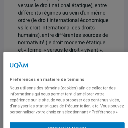
versus le droit national étatique), entre
différents régimes au sein d’un même
ordre (le droit international économique
vs le droit international des droits
humains), entre différentes sources de
normativité (le droit moderne étatique
et « formel » versus le droit « vivant »,
postmoderne, informel et extra-
étatique) et entre différentes formes
de rationalité (domination légale versus
rationalité économique et
Préférences en matière de témoins
instrumentale).
Nous utilisons des témoins (cookies) afin de collecter des
informations qui nous permettent d’améliorer votre
La fonction politique du droit, dimension
expérience sur le site, de vous proposer des contenus vidéo,
d’analyser les statistiques de fréquentation, etc. Vous pouvez
incontournable pour son analyse,
personnaliser votre choix en sélectionnant « Préférences ».
témoigne également des
contradictions le constituant. Celui-ci