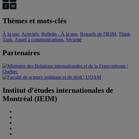
Thèmes et mots-clés
À la une
,
Activités
,
Bulletin - À la une
,
Regards de l'IEIM
,
Think
Tank
,
Appel à communications
,
Sécurité
Partenaires
Institut d’études internationales de
Montréal (IEIM)