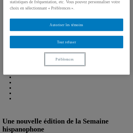
statistiques de fréquentation, etc. Vous pouvez personnaliser votre
Emplois, bourses et stages
Formations, simulations et Écoles d’été
choix en sélectionnant « Préférences ».
Think Tank
Centre de réflexion de l’IEIM
Récentes réalisations
Autoriser les témoins
Fellows de l’IEIM
Regards de l’IEIM
Un seul monde
Tout refuser
Blogue Un seul monde
Publications
Partenaires
Préférences
Comité scientifique
Une nouvelle édition de la Semaine
hispanophone