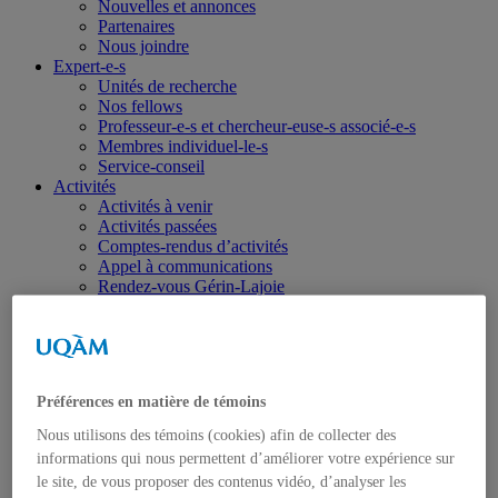
Nouvelles et annonces
Partenaires
Nous joindre
Expert-e-s
Unités de recherche
Nos fellows
Professeur-e-s et chercheur-euse-s associé-e-s
Membres individuel-le-s
Service-conseil
Activités
Activités à venir
Activités passées
Comptes-rendus d’activités
Appel à communications
Rendez-vous Gérin-Lajoie
Publications
Toutes les publications
Israël-Gaza
Ukraine
Portraits
Préférences en matière de témoins
Dans les médias
Coup de fil diplomatique
Nous utilisons des témoins (cookies) afin de collecter des
Haïti
informations qui nous permettent d’améliorer votre expérience sur
Balados – Les conférences de l’IEIM
le site, de vous proposer des contenus vidéo, d’analyser les
Étudiant-e-s