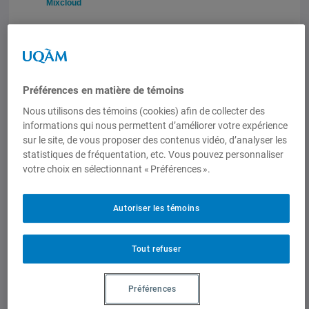
Mixcloud
Conférence de M. Karanam Viswa
Bhushan, assistant professeur senior à
l’Université Andhra, Inde.
Préférences en matière de témoins
Sous la présidence du professeur
Nous utilisons des témoins (cookies) afin de collecter des
informations qui nous permettent d’améliorer votre expérience
Christian Deblock
.
sur le site, de vous proposer des contenus vidéo, d’analyser les
statistiques de fréquentation, etc. Vous pouvez personnaliser
Cette conférence se tiendra en anglais.
votre choix en sélectionnant « Préférences ».
Entrée libre et gratuite.
Autoriser les témoins
Tout refuser
Préférences