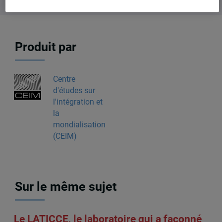
Produit par
Centre
d'études sur
l'intégration et
la
mondialisation
(CEIM)
Sur le même sujet
Le LATICCE, le laboratoire qui a façonné