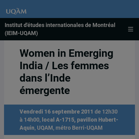
Institut d'études internationales de Montréal
(IEIM-UQAM)
Women in Emerging
India / Les femmes
dans l’Inde
émergente
Vendredi 16 septembre 2011
de 12h30
à 14h00,
local A-1715, pavillon Hubert-
Aquin
, UQAM, métro Berri-UQAM