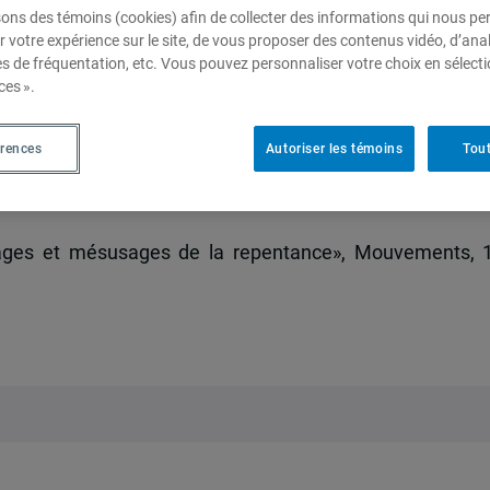
sons des témoins (cookies) afin de collecter des informations qui nous p
r votre expérience sur le site, de vous proposer des contenus vidéo, d’anal
es de fréquentation, etc. Vous pouvez personnaliser votre choix en sélect
ces ».
 de la repentance
érences
Autoriser les témoins
Tout
aison
ages et mésusages de la repentance», Mouvements, 