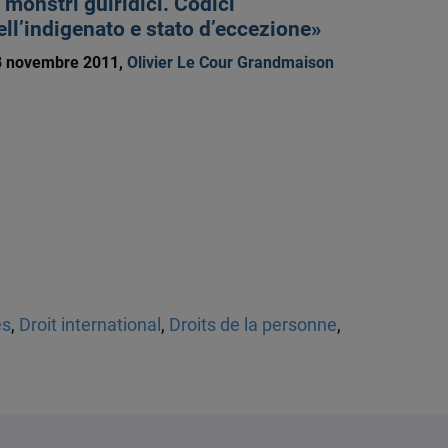
I monstri guiridici. Codici
ell’indigenato e stato d’eccezione»
8 novembre 2011,
Olivier Le Cour Grandmaison
es
,
Droit international
,
Droits de la personne
,