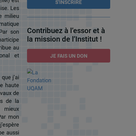
EIM) est
ise. Les
e milieu
omatique
Contribuez à l’essor et à
 Par son
la mission de l’Institut !
participe
ribue au
onal et
JE FAIS UN DON
 que j’ai
de haute
ravaux de
s de la
à mieux
 Par mon
j’espère
pe aussi