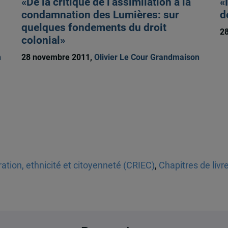
«De la critique de l’assimilation à la
«
condamnation des Lumières: sur
d
quelques fondements du droit
2
colonial»
n
28 novembre 2011,
Olivier Le Cour Grandmaison
tion, ethnicité et citoyenneté (CRIEC)
,
Chapitres de livr