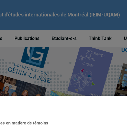
tut d'études internationales de Montréal (IEIM-UQAM)
és
Publications
Étudiant-e-s
Think Tank
U
ces en matière de témoins