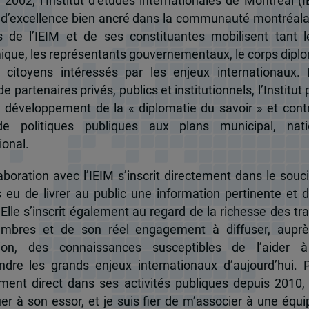
 2002, l’Institut d’études internationales de Montréal (I
 d’excellence bien ancré dans la communauté montréala
és de l’IEIM et de ses constituantes mobilisent tant l
que, les représentants gouvernementaux, le corps dipl
 citoyens intéressés par les enjeux internationaux.
e partenaires privés, publics et institutionnels, l’Institut 
u développement de la « diplomatie du savoir » et cont
de politiques publiques aux plans municipal, nati
ional.
boration avec l’IEIM s’inscrit directement dans le souci
s eu de livrer au public une information pertinente et 
 Elle s’inscrit également au regard de la richesse des t
mbres et de son réel engagement à diffuser, auprè
tion, des connaissances susceptibles de l’aider 
dre les grands enjeux internationaux d’aujourd’hui.
ent direct dans ses activités publiques depuis 2010, 
uer à son essor, et je suis fier de m’associer à une équi