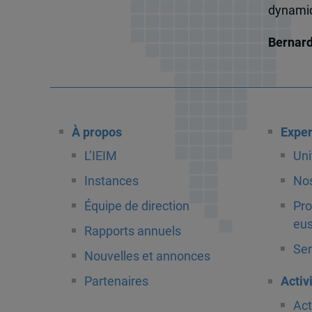
dynamiqu
Bernar
À propos
Exper
L’IEIM
Uni
Instances
Nos
Équipe de direction
Pro
eus
Rapports annuels
Ser
Nouvelles et annonces
Partenaires
Activ
Act