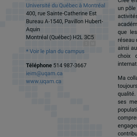
Créé en
Université du Québec à Montréal
un pôle
400, rue Sainte-Catherine Est
activit
Bureau A-1540, Pavillon Hubert-
académi
Aquin
que les
Montréal (Québec) H2L 3C5
réseau d
ainsi a
* Voir le plan du campus
choix 
internat
Téléphone
514 987-3667
ieim@uqam.ca
Ma colla
www.uqam.ca
toujour
qualité.
ses me
popula
compren
engagem
contrib