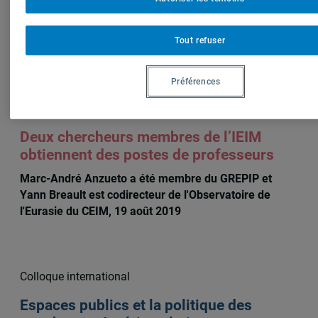
Tout refuser
Sur le même sujet
Préférences
Annonce de nomination
Deux chercheurs membres de l’IEIM
obtiennent des postes de professeurs
Marc-André Anzueto a été membre du GREPIP et
Yann Breault est codirecteur de l'Observatoire de
l'Eurasie du CEIM, 19 août 2019
Colloque international
Espaces publics et la politique des