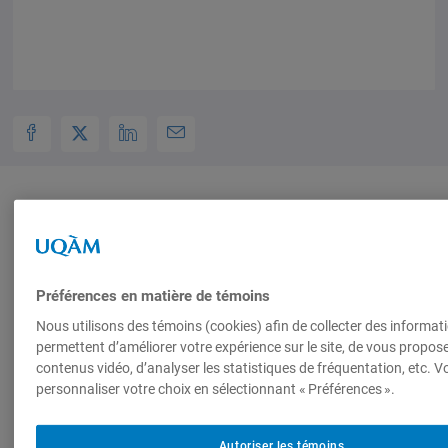
Produit par
Groupe de
Préférences en matière de témoins
recherche sur
Nous utilisons des témoins (cookies) afin de collecter des informat
les espaces
permettent d’améliorer votre expérience sur le site, de vous propos
publics et les
contenus vidéo, d’analyser les statistiques de fréquentation, etc. 
innovations
personnaliser votre choix en sélectionnant « Préférences ».
politiques
(GREPIP)
Autoriser les témoins