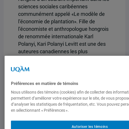
sciences sociales caribéennes
communément appelé «Le modèle de
l’économie de plantation». Fille de
l’économiste et anthropologue hongrois
de renommée internationale Karl
Polanyi, Kari Polanyi Levitt est une des
auteures canadiennes les plus
importantes en économie politique
internationale et en sociologie du
développement. Nous sommes heureux
de vous présenter une entrevue menée
Préférences en matière de témoins
par Michèle Rioux en 2012.
Nous utilisons des témoins (cookies) afin de collecter des informat
permettent d’améliorer votre expérience sur le site, de vous propos
Entrevue menée par Michèle Rioux.
d’analyser les statistiques de fréquentation, etc. Vous pouvez pers
Caméra et son: Philippe Langlois
en sélectionnant « Préférences ».
Montage: Hughes Brisson
Autoriser les témoins
Kari Polanyi Levitt is the author of the