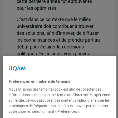
cette dernière année fut éprouvante
pour les optimistes.
C’est dans ce contexte que le milieu
universitaire doit contribuer à trouver
des solutions, afin d’innover, de diffuser
les connaissances et de prendre part au
débat pour éclairer les décisions
politiques. En ce sens, vous pouvez
compter sur l’IEIM pour mettre en valeur
la recherche et, surtout, pour promouvoir
les débats publics rigoureux et fondés
sur des expertises et des données
Préférences en matière de témoins
probantes. À l’aide de nos conférences
Nous utilisons des témoins (cookies) afin de collecter des
diplomatiques, du Magazine sans
informations qui nous permettent d’améliorer votre expérience
sur le site, de vous proposer des contenus vidéo, d’analyser les
frontières, de la participation des
statistiques de fréquentation, etc. Vous pouvez personnaliser
chercheur.e.s et étudiant.e.s, nous
votre choix en sélectionnant « Préférences ».
désirons offrir de l’information de qualité