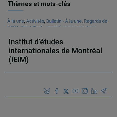
Thèmes et mots-clés
À la une
,
Activités
,
Bulletin - À la une
,
Regards de
l'IEIM
,
Think Tank
,
Appel à communications
,
Sécurité
Institut d’études
internationales de Montréal
(IEIM)
Partenaires