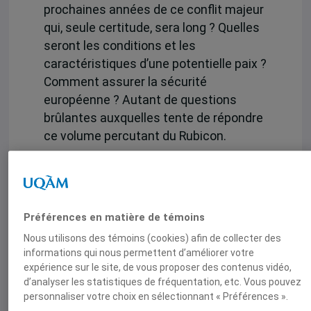
prochaines années de ce conflit majeur
qui, seule certitude, sera long ? Quelles
seront les conditions et les
caractéristiques d’une potentielle paix ?
Comment assurer la sécurité
européenne ? Autant de questions
brûlantes auxquelles tente de répondre
ce volume percutant du Rubicon.
SOMMAIRE
Ukraine-Russie : une guerre de 20
ans” par Olivier Sueur
Préférences en matière de témoins
Ukraine : de quoi l’oubli Yougoslave
Nous utilisons des témoins (cookies) afin de collecter des
est-il le nom ? par Loïc Trégourès
informations qui nous permettent d’améliorer votre
L’invasion de l’Ukraine et l’histoire
expérience sur le site, de vous proposer des contenus vidéo,
d’analyser les statistiques de fréquentation, etc. Vous pouvez
militaire par Cédric Mas
personnaliser votre choix en sélectionnant « Préférences ».
La guerre d’Ukraine et le