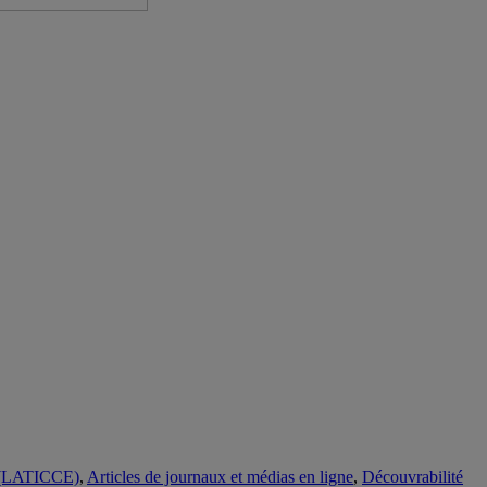
ue (LATICCE)
,
Articles de journaux et médias en ligne
,
Découvrabilité