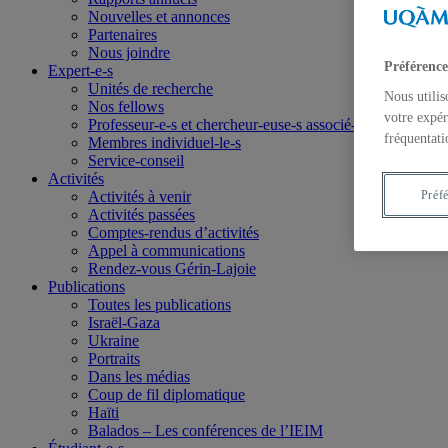
Nouvelles et annonces
Partenaires
Nous joindre
Préférence
Expert-e-s
Unités de recherche
Nous utilis
Nos fellows
votre expér
Professeur-e-s et chercheur-euse-s associé-e-s
fréquentati
Membres individuel-le-s
Service-conseil
Activités
Activités à venir
Préf
Activités passées
Comptes-rendus d’activités
Appel à communications
Rendez-vous Gérin-Lajoie
Publications
Toutes les publications
Israël-Gaza
Ukraine
Portraits
Dans les médias
Coup de fil diplomatique
Haïti
Balados – Les conférences de l’IEIM