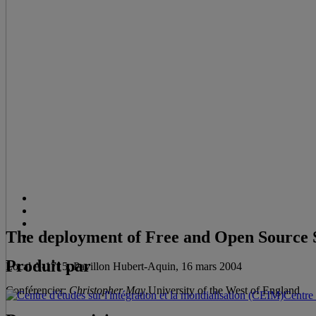
The deployment of Free and Open Source S
Produit par
Local A-1715, Pavillon Hubert-Aquin, 16 mars 2004
Conférencier:
Christopher May
,University of the West of England
Centre 