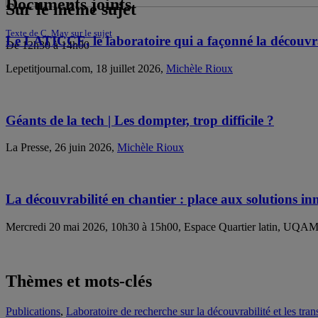
Documents joints
Sur le même sujet
Texte de C. May sur le sujet
Le LATICCE, le laboratoire qui a façonné la découvrab
De 12h30 à 14h00
Lepetitjournal.com, 18 juillet 2026,
Michèle Rioux
Géants de la tech | Les dompter, trop difficile ?
La Presse, 26 juin 2026,
Michèle Rioux
La découvrabilité en chantier : place aux solutions i
Mercredi 20 mai 2026, 10h30 à 15h00, Espace Quartier latin, UQA
Thèmes et mots-clés
Publications
,
Laboratoire de recherche sur la découvrabilité et les tr