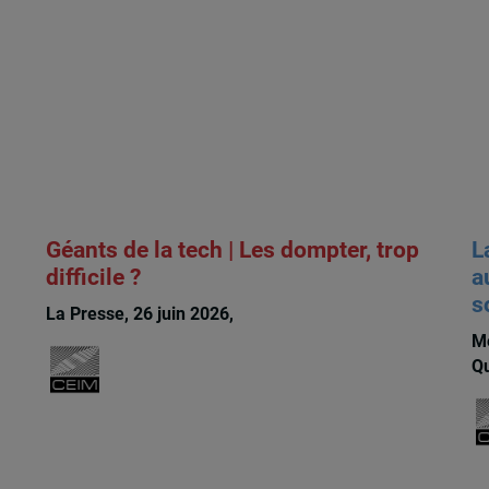
Géants de la tech | Les dompter, trop
L
difficile ?
a
s
x
La Presse, 26 juin 2026,
Michèle Rioux
Me
Qu