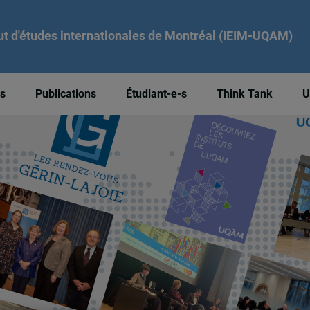
tut d'études internationales de Montréal (IEIM-UQAM)
és
Publications
Étudiant-e-s
Think Tank
U