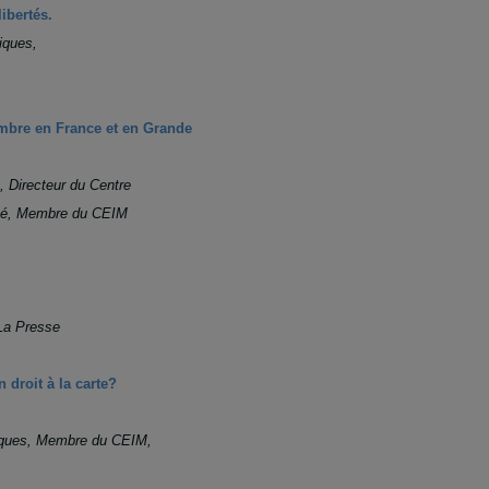
libertés.
iques,
embre en France et en Grande
, Directeur du Centre
rité, Membre du CEIM
 La Presse
n droit à la carte?
diques, Membre du CEIM,