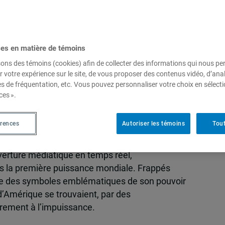
ces en matière de témoins
1 septembre : un an après
sons des témoins (cookies) afin de collecter des informations qui nous p
r votre expérience sur le site, de vous proposer des contenus vidéo, d’anal
es de fréquentation, etc. Vous pouvez personnaliser votre choix en sélect
ces ».
érences
Autoriser les témoins
Tout
ciences, en raison de l’ampleur et de
uverture médiatique en temps réel,
és la première puissance mondiale. Frappés
me des symboles emblématiques de son pouvoir
 d’Amérique se trouvaient, par des
rement à l’impuissance.