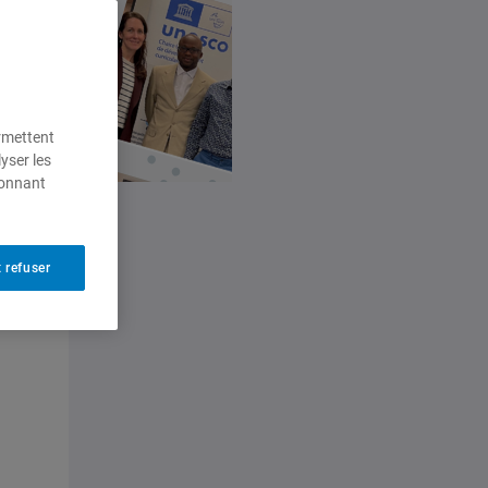
ermettent
yser les
ionnant
 refuser