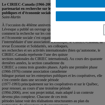
Le CIRIEC-Canada (1966-2006) — Quarante ans de
partenariat en recherche sur les entreprises
publiques et d’économie sociale
par Benoît Lévesque, aux Éditions
Saint-Martin
À l’occasion du 40ième anniversaire du CIRIEC-Canada, Benoît
Lévesque a publié un ouvrage qui nous apprend
comment la recherche sur les coopératives, les entreprises publiques
et l’économie sociale s’est organisée par
l’intermédiaire d’une association scientifique, le CIRIEC-Canada, sa
revue Économie et Solidarités, ses colloques,
ses recherches et ses activités internationales (bien qu’autonome, le
CIRIEC-Canada représente l’une des quinze
sections nationales du CIRIEC international). Au cours des quarante
dernières années, la section canadienne du
CIRIEC a connu trois grandes phases. Après une première phase
(1966-1976) comme association canadienne
bilingue portant sur les entreprises publiques et les coopératives, elle
s’est centrée dans une seconde période
(1977-1993) principalement sur les coopératives et sur le Québec,
pour renouer, au cours d’une troisième période
(1994-2006), avec son projet initial, mais adapté à un contexte
devenu plus complexe. Chacune de ces trois
périodes laisse voir des réalisations structurantes au plan du