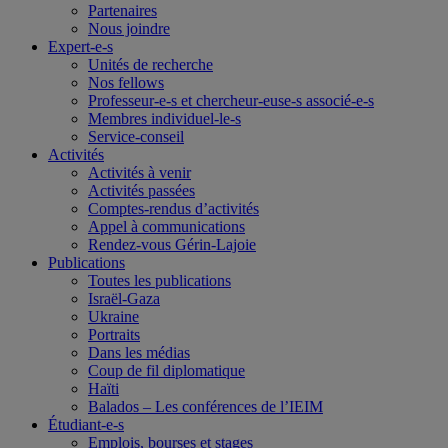
Partenaires
Nous joindre
Expert-e-s
Unités de recherche
Nos fellows
Professeur-e-s et chercheur-euse-s associé-e-s
Membres individuel-le-s
Service-conseil
Activités
Activités à venir
Activités passées
Comptes-rendus d’activités
Appel à communications
Rendez-vous Gérin-Lajoie
Publications
Toutes les publications
Israël-Gaza
Ukraine
Portraits
Dans les médias
Coup de fil diplomatique
Haïti
Balados – Les conférences de l’IEIM
Étudiant-e-s
Emplois, bourses et stages