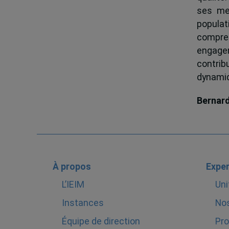
ses me
popula
compren
engagem
contrib
dynamiqu
Bernar
À propos
Exper
L’IEIM
Uni
Instances
Nos
Équipe de direction
Pro