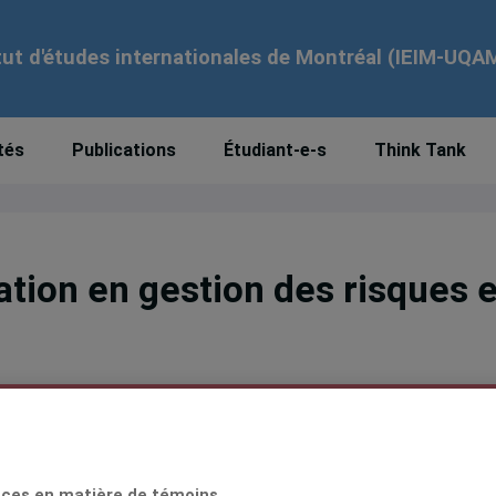
tut d'études internationales de Montréal (IEIM-UQA
tés
Publications
Étudiant-e-s
Think Tank
tion en gestion des risques e
ut de renforcer l’expertise des équipes du gouverne
les
ces en matière de témoins