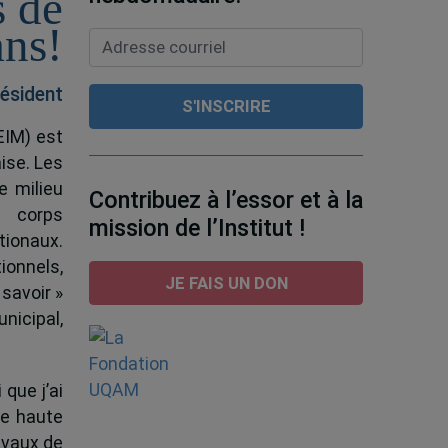
s de
ans!
ésident
EIM) est
ise. Les
e milieu
Contribuez à l’essor et à la
e corps
mission de l’Institut !
tionaux.
ionnels,
JE FAIS UN DON
 savoir »
nicipal,
 que j’ai
de haute
ravaux de