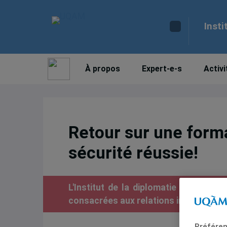
Insti
À propos
Expert-e-s
Activi
Retour sur une forma
sécurité réussie!
L'Institut de la diplomatie a pour b
consacrées aux relations internationa
Préféren