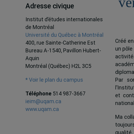
ve
Adresse civique
Institut d’études internationales
de Montréal
Université du Québec à Montréal
Créé en
400, rue Sainte-Catherine Est
un pôle
Bureau A-1540, Pavillon Hubert-
activit
Aquin
académ
Montréal (Québec) H2L 3C5
diploma
Par son
* Voir le plan du campus
l’Instit
Téléphone
514 987-3667
et cont
ieim@uqam.ca
national
www.uqam.ca
Ma colla
toujour
qualité.