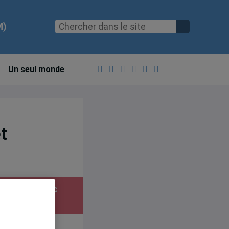
M)
Un seul monde
t
ment du Québec