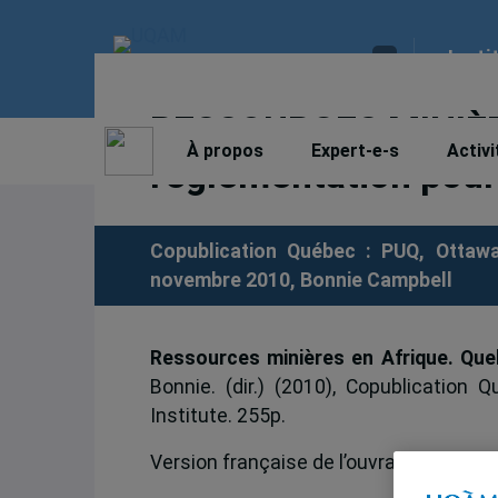
Insti
RESSOURCES MINIÈR
À propos
Expert-e-s
Activi
réglementation pour
Copublication Québec : PUQ, Ottawa 
novembre 2010,
Bonnie Campbell
Ressources minières en Afrique. Que
Bonnie. (dir.) (2010), Copublication
Institute. 255p.
Version française de l’ouvrage
Mining i