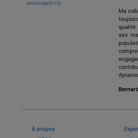
www.uqam.ca
Ma colla
toujour
qualité.
ses me
popula
compren
engagem
contrib
dynamiqu
Bernar
À propos
Exper