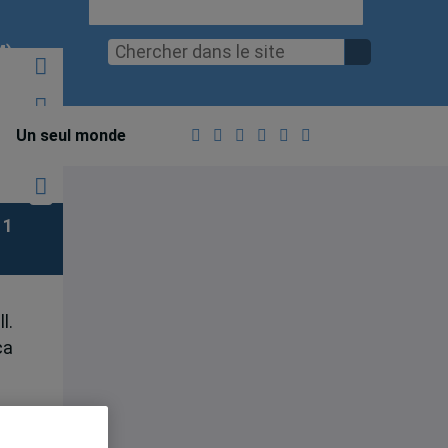
M)
Un seul monde
 1
l.
ca