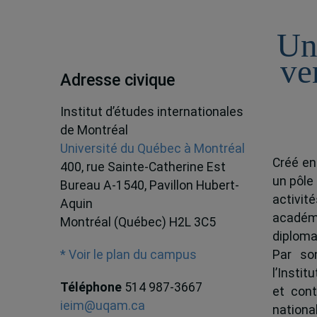
Un
ve
Adresse civique
Institut d’études internationales
de Montréal
Université du Québec à Montréal
Créé en
400, rue Sainte-Catherine Est
un pôle
Bureau A-1540, Pavillon Hubert-
activit
Aquin
académ
Montréal (Québec) H2L 3C5
diploma
Par son
* Voir le plan du campus
l’Instit
Téléphone
514 987-3667
et cont
ieim@uqam.ca
national