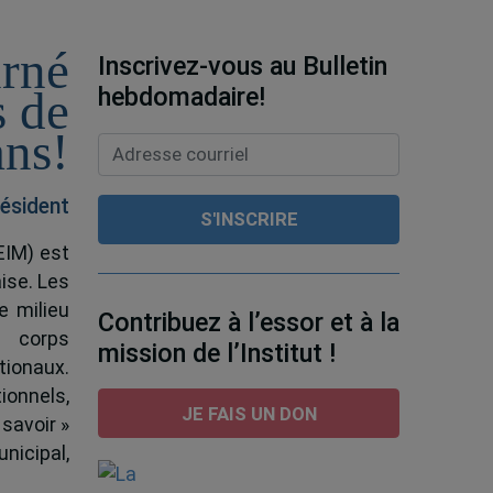
urné
Inscrivez-vous au Bulletin
hebdomadaire!
s de
ans!
ésident
EIM) est
ise. Les
e milieu
Contribuez à l’essor et à la
e corps
mission de l’Institut !
tionaux.
ionnels,
JE FAIS UN DON
 savoir »
nicipal,