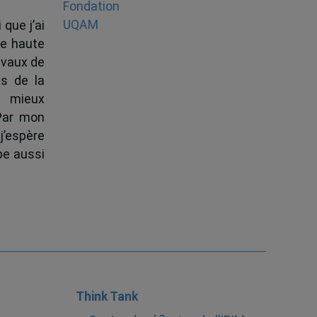
 que j’ai
de haute
ravaux de
s de la
à mieux
 Par mon
j’espère
pe aussi
Think Tank