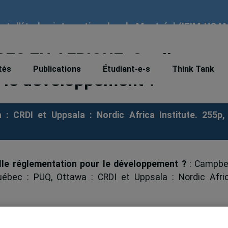
tut d'études internationales de Montréal (IEIM-UQA
ES EN AFRIQUE. Quelle
tés
Publications
Étudiant-e-s
Think Tank
 le développement ?
: CRDI et Uppsala : Nordic Africa Institute. 255p,
lle réglementation pour le développement ?
: Campbel
 Québec : PUQ, Ottawa : CRDI et Uppsala : Nordic Afri
n Africa. Regulation and Development (2009)