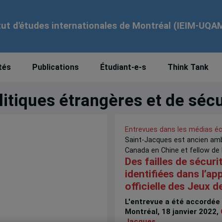
tut d'études internationales de Montréal (IEIM-UQA
tés
Publications
Étudiant-e-s
Think Tank
litiques étrangères et de séc
Entrevues dans les médias éc
Saint-Jacques est ancien am
Canada en Chine et fellow de l
Des failles de sécuri
identifiées dans l’ap
officielle des Jeux d
L'entrevue a été accordée
Montréal, 18 janvier 2022,
Jacques