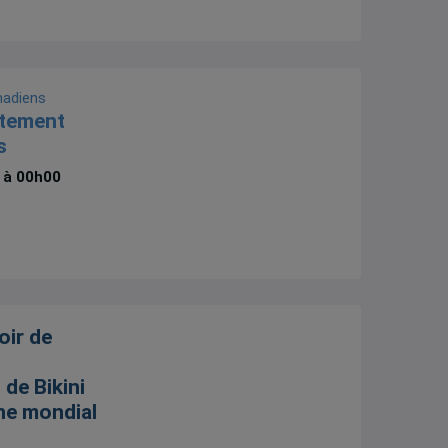
nadiens
tement
s
2 à 00h00
oir de
l de Bikini
ine mondial