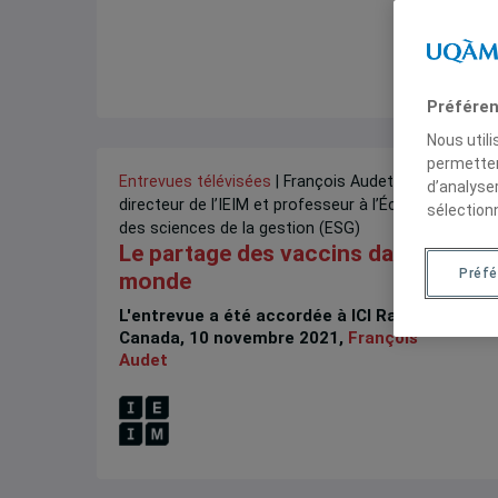
Préféren
Nous util
permetten
Entrevues télévisées
| François Audet est
d’analyse
directeur de l’IEIM et professeur à l’École
sélection
des sciences de la gestion (ESG)
Le partage des vaccins dans le
Préf
monde
L'entrevue a été accordée à ICI Radio-
Canada, 10 novembre 2021,
François
Audet