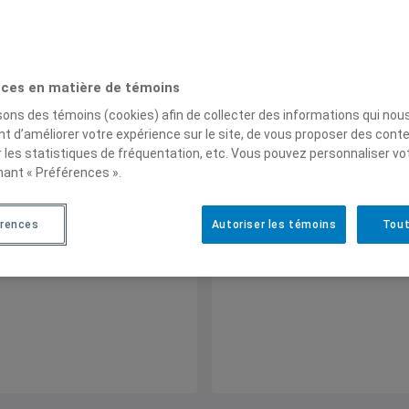
ces en matière de témoins
isons des témoins (cookies) afin de collecter des informations qui nou
t d’améliorer votre expérience sur le site, de vous proposer des cont
La crise au Mali : gr
r les statistiques de fréquentation, etc. Vous pouvez personnaliser vo
armés, impasse polit
nant « Préférences ».
crise humanitaire
7 août 2012
érences
Autoriser les témoins
Tout