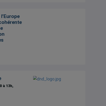
 l’Europe
 cohérente
ce
on
ès
e
0 à 13h,