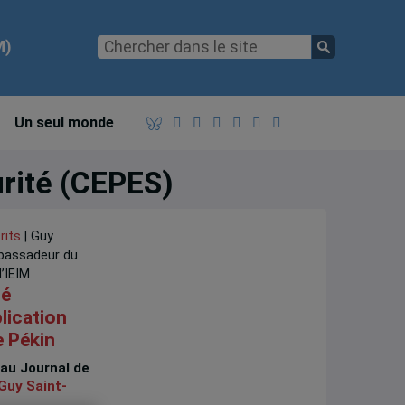
M)
Un seul monde
urité (CEPES)
rits
| Guy
bassadeur du
’IEIM
té
plication
e Pékin
 au Journal de
Guy Saint-