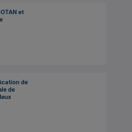
e-OTAN et
e
fication de
ale de
 deux