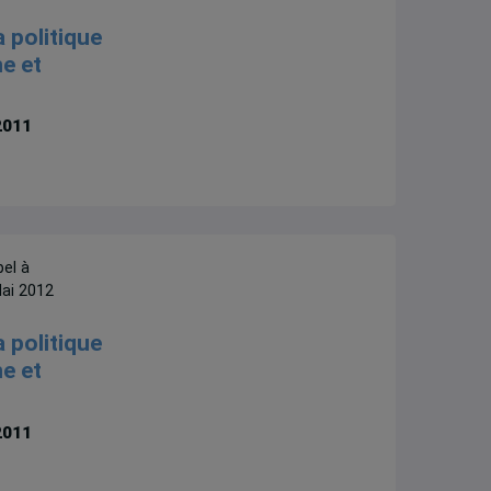
a politique
e et
2011
pel à
ai 2012
a politique
e et
2011