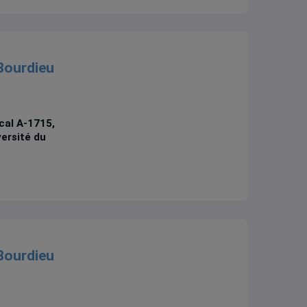
Bourdieu
cal A-1715,
versité du
Bourdieu