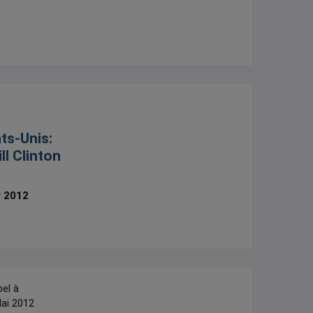
ts-Unis:
ll Clinton
r 2012
pel à
ai 2012