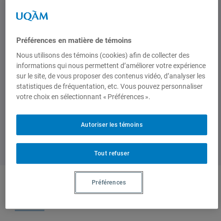
telles que le
racisme
, la
violence
vicariante
, l’
accès à l’avortement
,
la
santé menstruelle
et les
droits
Préférences en matière de témoins
environnementaux.
Nous utilisons des témoins (cookies) afin de collecter des
En savoir plus et consulter le rapport.
informations qui nous permettent d’améliorer votre expérience
sur le site, de vous proposer des contenus vidéo, d’analyser les
statistiques de fréquentation, etc. Vous pouvez personnaliser
votre choix en sélectionnant « Préférences ».
Autoriser les témoins
Tout refuser
Préférences
Produit par