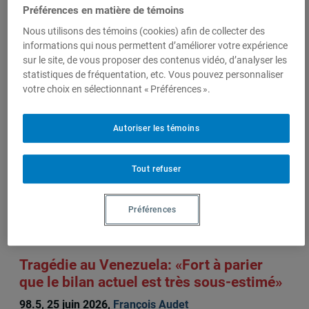
Préférences en matière de témoins
l'action
humanitaires
Nous utilisons des témoins (cookies) afin de collecter des
(OCCAH)
informations qui nous permettent d’améliorer votre expérience
sur le site, de vous proposer des contenus vidéo, d’analyser les
statistiques de fréquentation, etc. Vous pouvez personnaliser
votre choix en sélectionnant « Préférences ».
Sur le même sujet
Autoriser les témoins
Au Venezuela, un gouvernement
Tout refuser
« largement dépassé », selon un expert
Le Devoir, 27 juin 2026,
François Audet
Préférences
Tragédie au Venezuela: «Fort à parier
que le bilan actuel est très sous-estimé»
98.5, 25 juin 2026,
François Audet