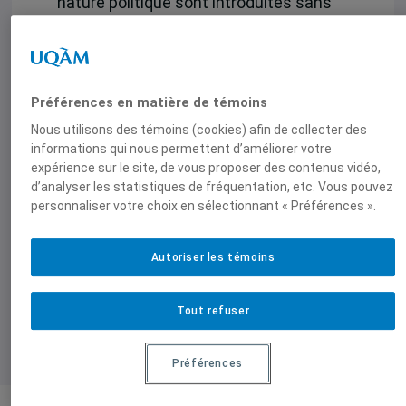
nature politique sont introduites sans
que les allègements de dette soient à la
hauteur des besoins.
Préférences en matière de témoins
Campbell, Bonnie (dir.)(2005),
Qu’allons-
nous faire des pauvres ? Réformes
Nous utilisons des témoins (cookies) afin de collecter des
informations qui nous permettent d’améliorer votre
institutionnelles et espaces politiques, ou
expérience sur le site, de vous proposer des contenus vidéo,
les pièges de la gouvernance pour les
d’analyser les statistiques de fréquentation, etc. Vous pouvez
pauvres
, L’Harmattan, 208 pages.
personnaliser votre choix en sélectionnant « Préférences ».
Autoriser les témoins
Tout refuser
Préférences
Bonnie Campbell