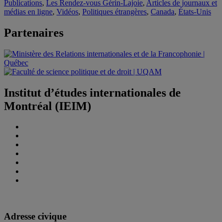
Publications
,
Les Rendez-vous Gérin-Lajoie
,
Articles de journaux et
médias en ligne
,
Vidéos
,
Politiques étrangères
,
Canada
,
États-Unis
Partenaires
Institut d’études internationales de
Montréal (IEIM)
Adresse civique