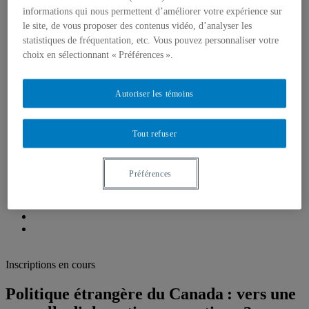
Emplois, bourses et stages
informations qui nous permettent d’améliorer votre expérience sur
Formations, simulations et Écoles d’été
le site, de vous proposer des contenus vidéo, d’analyser les
Think Tank
statistiques de fréquentation, etc. Vous pouvez personnaliser votre
Centre de réflexion de l’IEIM
Récentes réalisations
choix en sélectionnant « Préférences ».
Fellows de l’IEIM
Regards de l’IEIM
Un seul monde
Autoriser les témoins
Blogue Un seul monde
Publications
Partenaires
Tout refuser
Comité scientifique
Préférences
Inscriptions en cours
Politique étrangère du Canada : vers une