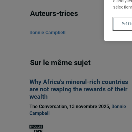
d’analyse
sélection
Auteurs-trices
Préf
Bonnie Campbell
Sur le même sujet
Why Africa’s mineral-rich countries
are not reaping the rewards of their
wealth
The Conversation, 13 novembre 2025,
Bonnie
Campbell