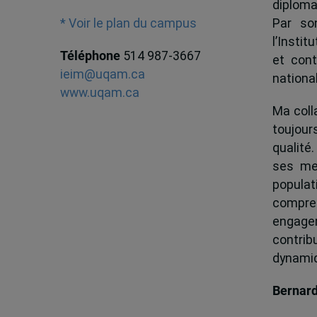
diploma
Par son
* Voir le plan du campus
l’Instit
Téléphone
514 987-3667
et cont
ieim@uqam.ca
national
www.uqam.ca
Ma colla
toujour
qualité.
ses me
popula
compren
engagem
contrib
dynamiqu
Bernar