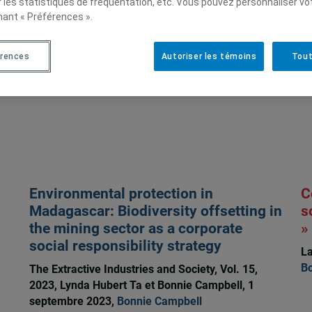
r les statistiques de fréquentation, etc. Vous pouvez personnaliser vo
nant « Préférences ».
érences
Autoriser les témoins
Tout
Environmental protection in
C
Madagascar: Biodiversity offsetting in
s
the mining sector as a corporate
»
social responsibility strategy
La
Bo
The Extractive Industries and Society, Vol. 15,
2023, Lynda Hubert Ta et Bonnie Campbell, 1
septembre 2023,
Bonnie Campbell