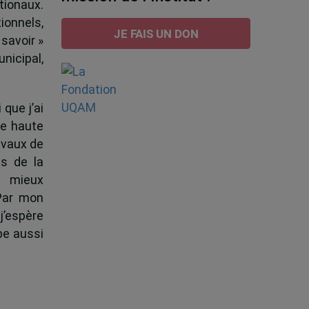
tionaux.
ionnels,
JE FAIS UN DON
 savoir »
nicipal,
 que j’ai
de haute
ravaux de
s de la
à mieux
 Par mon
j’espère
pe aussi