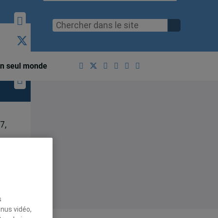
n seul monde
7,
s
enus vidéo,