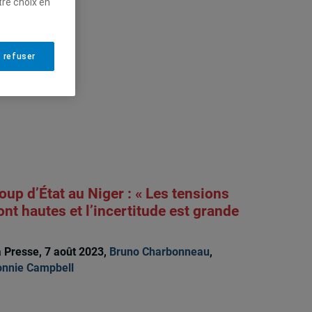
tre choix en
 refuser
oup d’État au Niger : « Les tensions
ont hautes et l’incertitude est grande
 Presse, 7 août 2023,
Bruno Charbonneau
,
nnie Campbell