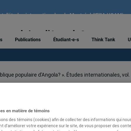
tut d'études internationales de Montréal (IEIM-UQAM)
populaire d’Angola?
és
Publications
Étudiant-e-s
Think Tank
U
lique populaire d’Angola? ». Études internationales, vol. 
ces en matière de témoins
isons des témoins (cookies) afin de collecter des informations qui nou
t d’améliorer votre expérience sur le site, de vous proposer des cont