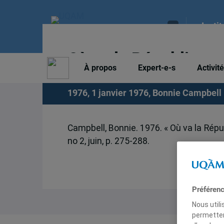
Insti
Où va la République 
À propos
Expert-e-s
Activit
1976, 1 janvier 1976,
Bonnie Campbell
Campbell, Bonnie. 1976. « Où va la Répub
no 2, juin, p. 275-288.
Préféren
Nous util
permetten