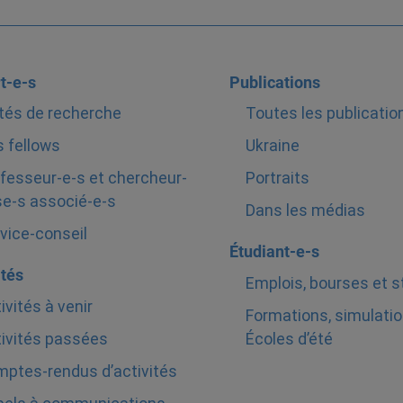
t-e-s
Publications
tés de recherche
Toutes les publicatio
 fellows
Ukraine
fesseur-e-s et chercheur-
Portraits
e-s associé-e-s
Dans les médias
vice-conseil
Étudiant-e-s
ités
Emplois, bourses et 
ivités à venir
Formations, simulatio
ivités passées
Écoles d’été
ptes-rendus d’activités