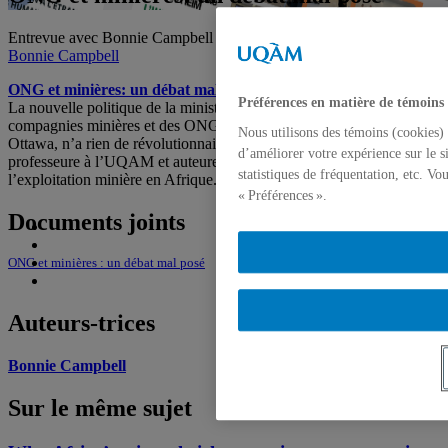
Entrevue avec Bonnie Campbell dans La Presse, 24 mars 2012,
Bonnie Campbell
ONG et minières: un débat mal posé
Préférences en matière de témoins
La nouvelle politique de la ministre Bev Oda, qui veut associer
compagnies minières et des ONG dans des projets financés par
Nous utilisons des témoins (cookies) 
Ottawa, n’a rien de révolutionnaire, dit Bonnie Campbell,
d’améliorer votre expérience sur le s
professeure à l’UQAM et auteure de plusieurs livres sur
statistiques de fréquentation, etc. V
l’exploitation minière en Afrique.
« Préférences ».
Documents joints
ONG et minières : un débat mal posé
Auteurs-trices
Bonnie Campbell
Sur le même sujet